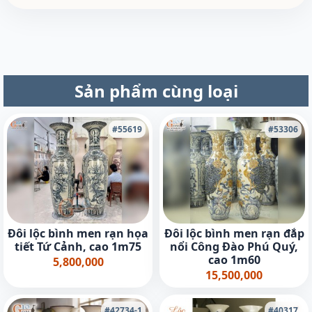
Sản phẩm cùng loại
#55619
#53306
Đôi lộc bình men rạn họa
Đôi lộc bình men rạn đắp
tiết Tứ Cảnh, cao 1m75
nổi Công Đào Phú Quý,
cao 1m60
5,800,000
15,500,000
#42734-1
#40317