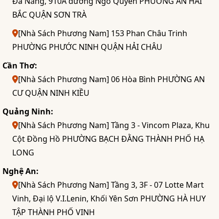
Đà Nẵng, 910A đường Ngô Quyền PHƯỜNG AN HẢI
BẮC QUẬN SƠN TRÀ
[Nhà Sách Phương Nam] 153 Phan Châu Trinh
PHƯỜNG PHƯỚC NINH QUẬN HẢI CHÂU
Cần Thơ:
[Nhà Sách Phương Nam] 06 Hòa Bình PHƯỜNG AN
CƯ QUẬN NINH KIỀU
Quảng Ninh:
[Nhà Sách Phương Nam] Tầng 3 - Vincom Plaza, Khu
Cột Đồng Hồ PHƯỜNG BẠCH ĐẰNG THÀNH PHỐ HẠ
LONG
Nghệ An:
[Nhà Sách Phương Nam] Tầng 3, 3F - 07 Lotte Mart
Vinh, Đại lộ V.I.Lenin, Khối Yên Sơn PHƯỜNG HÀ HUY
TẬP THÀNH PHỐ VINH