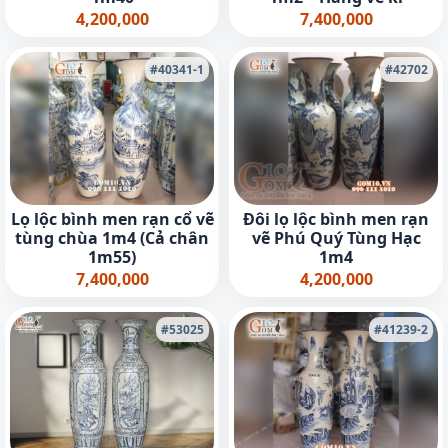
4,200,000
7,400,000
#40341-1
#42702
Lọ lộc bình men rạn cổ vẽ
Đôi lọ lộc bình men rạn
tùng chùa 1m4 (Cả chân
vẽ Phú Quý Tùng Hạc
1m55)
1m4
7,400,000
4,200,000
#53025
#41239-2