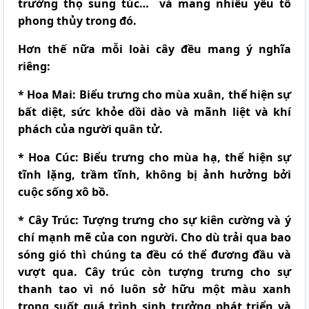
trường thọ sung túc… và mang nhiều yếu tố
phong thủy trong đó.
Hơn thế nữa mỗi loài cây đều mang ý nghĩa
riêng:
* Hoa Mai:
Biểu trưng cho mùa xuân, thể hiện sự
bất diệt, sức khỏe dồi dào và mãnh liệt và khí
phách của người quân tử.
* Hoa Cúc:
Biểu trưng cho mùa hạ, thể hiện sự
tĩnh lặng, trầm tĩnh, không bị ảnh hưởng bởi
cuộc sống xô bồ.
* Cây Trúc:
Tượng trưng cho sự kiên cường và ý
chí mạnh mẽ của con người. Cho dù trải qua bao
sóng gió thì chúng ta đều có thể đương đầu và
vượt qua. Cây trúc còn tượng trưng cho sự
thanh tao vì nó luôn sở hữu một màu xanh
trong suốt quá trình sinh trưởng phát triển và