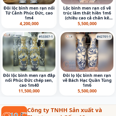
Đôi lộc bình men rạn nổi
Lộc bình men rạn cổ vẽ
Tứ Cảnh Phúc Đức, cao
trúc lâm thất hiền 1m6
1m4
(chiều cao cả chân kê
1m75)
4,200,000
5,500,000
#53307-1
#42701-1
Đôi lộc bình men rạn đắp
Đôi lọ lộc bình men rạn
nổi Phúc Đức chép sen,
vẽ Bách Hạc Quần Tùng
cao 1m40
1m6
11,500,000
5,500,000
Công ty TNHH Sản xuất và