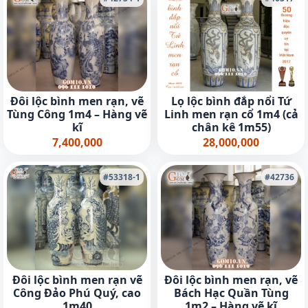
Đôi lộc bình men rạn, vẽ
Lọ lộc bình đắp nổi Tứ
Tùng Công 1m4 – Hàng vẽ
Linh men rạn cổ 1m4 (cả
kĩ
chân kê 1m55)
7,400,000
28,000,000
#53318-1
#42736
Đôi lộc bình men rạn vẽ
Đôi lộc bình men rạn, vẽ
Công Đảo Phú Quý, cao
Bách Hạc Quần Tùng
1m40
1m2 – Hàng vẽ kĩ