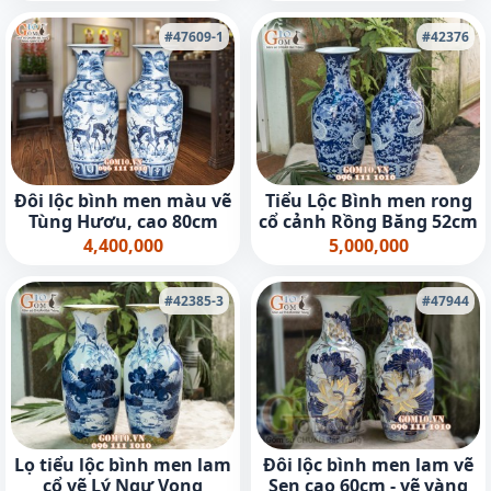
#47609-1
#42376
Đôi lộc bình men màu vẽ
Tiểu Lộc Bình men rong
Tùng Hươu, cao 80cm
cổ cảnh Rồng Băng 52cm
4,400,000
5,000,000
#42385-3
#47944
Lọ tiểu lộc bình men lam
Đôi lộc bình men lam vẽ
cổ vẽ Lý Ngư Vọng
Sen cao 60cm - vẽ vàng