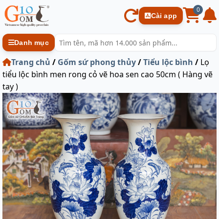
0
Cài app
Danh mục
Trang chủ
/
Gốm sứ phong thủy
/
Tiểu lộc bình
/
Lọ
tiểu lộc bình men rong cỏ vẽ hoa sen cao 50cm ( Hàng vẽ
tay )