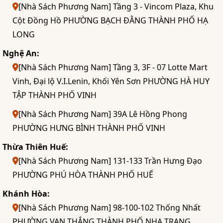
[Nhà Sách Phương Nam] Tầng 3 - Vincom Plaza, Khu
Cột Đồng Hồ PHƯỜNG BẠCH ĐẰNG THÀNH PHỐ HẠ
LONG
Nghệ An:
[Nhà Sách Phương Nam] Tầng 3, 3F - 07 Lotte Mart
Vinh, Đại lộ V.I.Lenin, Khối Yên Sơn PHƯỜNG HÀ HUY
TẬP THÀNH PHỐ VINH
[Nhà Sách Phương Nam] 39A Lê Hồng Phong
PHƯỜNG HƯNG BÌNH THÀNH PHỐ VINH
Thừa Thiên Huế:
[Nhà Sách Phương Nam] 131-133 Trần Hưng Đạo
PHƯỜNG PHÚ HÒA THÀNH PHỐ HUẾ
Khánh Hòa:
[Nhà Sách Phương Nam] 98-100-102 Thống Nhất
PHƯỜNG VẠN THẮNG THÀNH PHỐ NHA TRANG