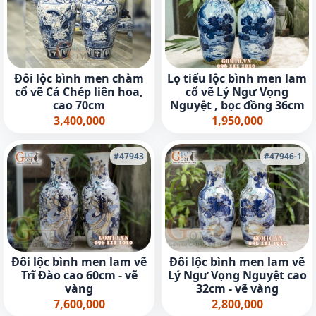
Đôi lộc bình men chàm
Lọ tiểu lộc bình men lam
cổ vẽ Cá Chép liên hoa,
cổ vẽ Lý Ngư Vọng
cao 70cm
Nguyệt , bọc đồng 36cm
3,400,000
1,950,000
#47943
#47946-1
Đôi lộc bình men lam vẽ
Đôi lộc bình men lam vẽ
Trĩ Đào cao 60cm - vẽ
Lý Ngư Vọng Nguyệt cao
vàng
32cm - vẽ vàng
7,600,000
2,800,000