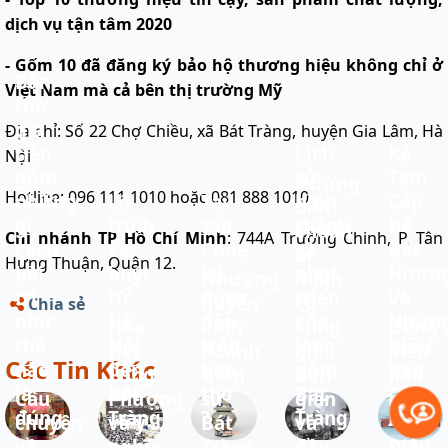
dịch vụ tận tâm 2020
- Gốm 10 đã đăng ký bảo hộ thương hiệu không chỉ ở
Bàn
Việt Nam mà cả bên thị trường Mỹ
thờ
gia
Địa chỉ: Số 22 Chợ Chiều, xã Bát Tràng, huyện Gia Lâm, Hà
tiên
Lịch
Kệ
Nội
gồm
sử
Tam
Hướng
Hotline: 096 111 1010 hoặc 081 888 1010
những
Lộ
Tại
hình
Cấp
dẫn
gì,
trình
sao
thành
Để
chuẩn
Chi nhánh TP Hồ Chí Minh
: 744A Trường Chinh, P. Tân
cách
xe
Chóe
và
Bát
bị
Hưng Thuận, Quận 12.
bài
buýt
lại
phát
Hươn
Nhượng
mâm
trí
từ
được
triển
Và
quyền
cỗ
Chia sẻ
như
Hà
đặt
của
Nhữn
Họa
kinh
cúng
Dòng
thế
Nội
trên
làng
Điều
tiết
doanh
giỗ
men
Các Tin Khác
nào
đến
ban
gốm
Bạn
Long
Gốm
đơn
hỏa
là
Bát
thờ
Bát
Cần
Câu
Phượng
sứ
giản
biến
đúng
Tràng
?
Tràng
Biết
chuyện
và ý
Bát
và
- Vũ
về
nghĩa
Tràng
đầy
Điệu