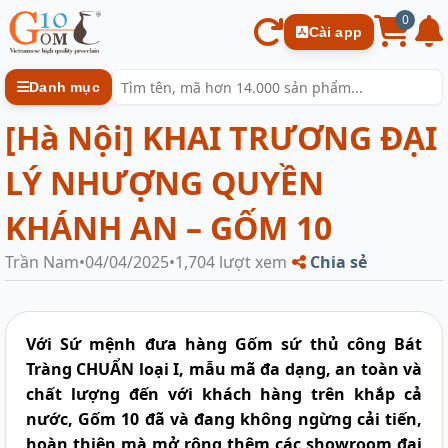
0
Cài app
Danh mục
[Hà Nội] KHAI TRƯƠNG ĐẠI
LÝ NHƯỢNG QUYỀN
KHÁNH AN – GỐM 10
Trần Nam
•
04/04/2025
•
1,704 lượt xem
Chia sẻ
Với Sứ mệnh đưa hàng Gốm sứ thủ công Bát
Tràng CHUẨN loại I, mẫu mã đa dạng, an toàn và
chất lượng đến với khách hàng trên khắp cả
nước, Gốm 10 đã và đang không ngừng cải tiến,
hoàn thiện mà mở rộng thêm các showroom đại