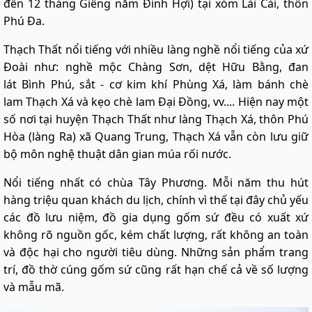
đến 12 tháng Giêng năm Đinh Hợi) tại xóm Lài Cài, thôn
Phú Đa.
Thạch Thất nổi tiếng với nhiều làng nghề nổi tiếng của xứ
Đoài như: nghề mộc Chàng Sơn, dệt Hữu Bằng, đan
lát Bình Phú, sắt - cơ kim khí Phùng Xá, làm bánh chè
lam Thạch Xá và kẹo chè lam Đại Đồng, vv.... Hiện nay một
số nơi tại huyện Thạch Thất như làng Thạch Xá, thôn Phú
Hòa (làng Ra) xã Quang Trung, Thạch Xá vẫn còn lưu giữ
bộ môn nghệ thuật dân gian múa rối nước.
Nổi tiếng nhất có chùa Tây Phương. Mỗi năm thu hút
hàng triệu quan khách du lịch, chính vì thế tại đây chủ yếu
các đồ lưu niệm, đồ gia dụng gốm sứ đều có xuất xứ
không rõ nguồn gốc, kém chất lượng, rất không an toàn
và độc hại cho người tiêu dùng. Những sản phẩm trang
trí, đồ thờ cúng gốm sứ cũng rất hạn chế cả về số lượng
và mẫu mã.