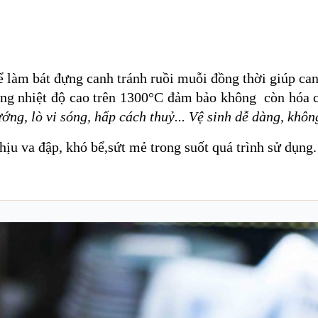
để làm bát đựng canh tránh ruồi muỗi đồng thời giúp ca
g nhiệt độ cao trên 1300
°C
đảm bảo không còn hóa ch
ướng, lò vi sóng, hấp cách thuỷ... Vệ sinh dễ dàng, khô
ịu va đập, khó bể,sứt mẻ trong suốt quá trình sử dụng.