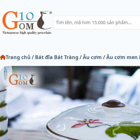
Trang chủ
/
Bát đĩa Bát Tràng
/
Âu cơm
/
Âu cơm men k