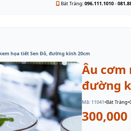
Bát Tràng:
096.111.1010
-
081.8
em họa tiết Sen Đỏ, đường kính 20cm
Âu cơm 
đường k
Mã: 11041
•
Bát Tràng
•
300,000