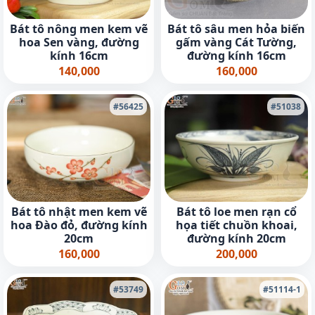
Bát tô nông men kem vẽ
Bát tô sâu men hỏa biến
hoa Sen vàng, đường
gấm vàng Cát Tường,
kính 16cm
đường kính 16cm
140,000
160,000
#56425
#51038
Bát tô nhật men kem vẽ
Bát tô loe men rạn cổ
hoa Đào đỏ, đường kính
họa tiết chuồn khoai,
20cm
đường kính 20cm
160,000
200,000
#53749
#51114-1