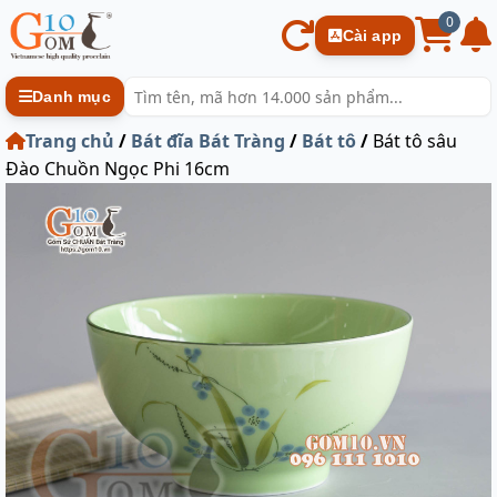
0
Cài app
Danh mục
Trang chủ
/
Bát đĩa Bát Tràng
/
Bát tô
/
Bát tô sâu
Đào Chuồn Ngọc Phi 16cm