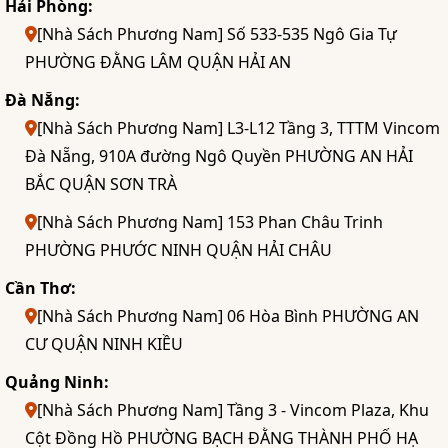
Hải Phòng:
[Nhà Sách Phương Nam] Số 533-535 Ngô Gia Tự
PHƯỜNG ĐẰNG LÂM QUẬN HẢI AN
Đà Nẵng:
[Nhà Sách Phương Nam] L3-L12 Tầng 3, TTTM Vincom
Đà Nẵng, 910A đường Ngô Quyền PHƯỜNG AN HẢI
BẮC QUẬN SƠN TRÀ
[Nhà Sách Phương Nam] 153 Phan Châu Trinh
PHƯỜNG PHƯỚC NINH QUẬN HẢI CHÂU
Cần Thơ:
[Nhà Sách Phương Nam] 06 Hòa Bình PHƯỜNG AN
CƯ QUẬN NINH KIỀU
Quảng Ninh:
[Nhà Sách Phương Nam] Tầng 3 - Vincom Plaza, Khu
Cột Đồng Hồ PHƯỜNG BẠCH ĐẰNG THÀNH PHỐ HẠ