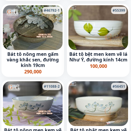
#46792-1
#55399
Bát tô nông men gấm
Bát tô bệt men kem vẽ lá
vàng khắc sen, đường
Như Ý, đường kính 14cm
kính 19cm
100,000
290,000
#11088-2
#56451
Bát tô nông men kem vẽ
Bát tô nhật men kem vẽ