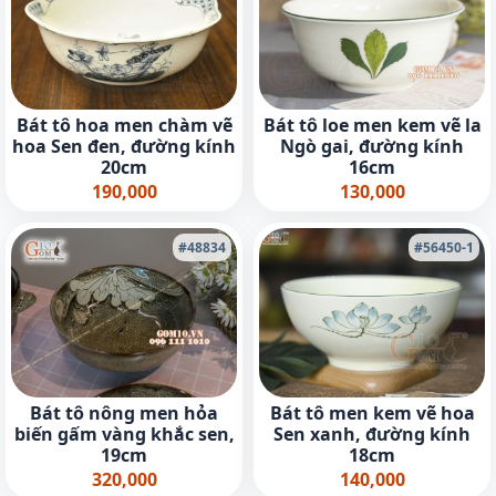
Bát tô hoa men chàm vẽ
Bát tô loe men kem vẽ la
hoa Sen đen, đường kính
Ngò gai, đường kính
20cm
16cm
190,000
130,000
#48834
#56450-1
Bát tô nông men hỏa
Bát tô men kem vẽ hoa
biến gấm vàng khắc sen,
Sen xanh, đường kính
19cm
18cm
320,000
140,000