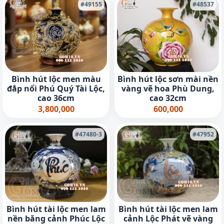
#49155
#48537
Bình hút lộc men màu
Bình hút lộc sơn mài nền
đắp nổi Phú Quý Tài Lộc,
vàng vẽ hoa Phù Dung,
cao 36cm
cao 32cm
3,800,000
600,000
#47480-3
#47952
Bình hút tài lộc men lam
Bình hút tài lộc men lam
nền băng cảnh Phúc Lộc
cảnh Lộc Phát vẽ vàng