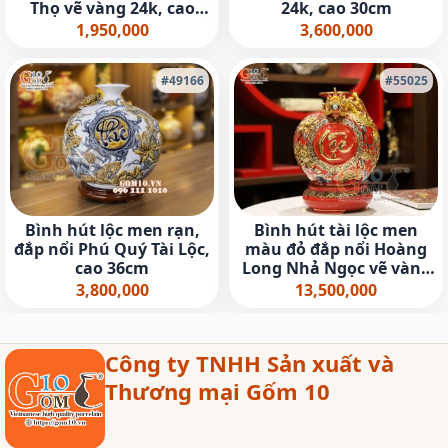
Thọ vẽ vàng 24k, cao
24k, cao 30cm
22cm
1,950,000
3,600,000
#49166
#55025
Bình hút lộc men rạn,
Bình hút tài lộc men
đắp nổi Phú Quý Tài Lộc,
màu đỏ đắp nổi Hoàng
cao 36cm
Long Nhả Ngọc vẽ vàng
24k, cao 35cm
3,800,000
13,500,000
Công ty TNHH Sản xuất và
Thương mại Gốm 10