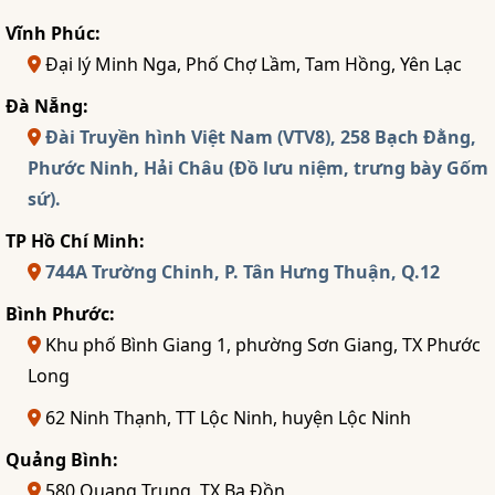
Vĩnh Phúc:
Đại lý Minh Nga, Phố Chợ Lầm, Tam Hồng, Yên Lạc
Đà Nẵng:
Đài Truyền hình Việt Nam (VTV8), 258 Bạch Đằng,
Phước Ninh, Hải Châu (Đồ lưu niệm, trưng bày Gốm
sứ).
TP Hồ Chí Minh:
744A Trường Chinh, P. Tân Hưng Thuận, Q.12
Bình Phước:
Khu phố Bình Giang 1, phường Sơn Giang, TX Phước
Long
62 Ninh Thạnh, TT Lộc Ninh, huyện Lộc Ninh
Quảng Bình:
580 Quang Trung, TX Ba Đồn