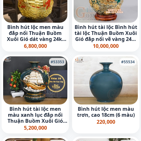
Bình hút lộc men màu
Bình hút tài lộc Bình hút
đắp nổi Thuận Buồm
tài lộc Thuận Buồm Xuôi
Xuôi Gió dát vàng 24k,
Gió đắp nổi vẽ vàng 24k,
nền đỏ cao 35cm
nền xanh lục bảo - cao
6,800,000
10,000,000
30cm
#53353
#55534
Bình hút tài lộc men
Bình hút lộc men màu
màu xanh lục đắp nổi
trơn, cao 18cm (6 màu)
Thuận Buồm Xuôi Gió
220,000
kênh vẽ vàng 24k, cao
5,200,000
25cm