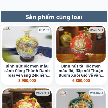
Sản phẩm cùng loại
#53192
#52672-1
Bình hút lộc men màu
Bình hút tài lộc men
cảnh Công Thành Danh
màu đỏ, đắp nổi Thuận
Toại vẽ vàng 24k nền
Buồm Xuôi Gió vẽ vàng
vàng, cao 30cm
24k, cao 28cm
3,900,000
6,800,000
#52978-1
#48282-2