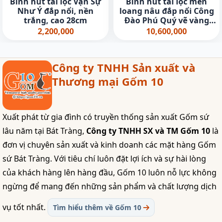
Bình hút tài lộc Vạn Sự
Bình hút tài lộc men
Như Ý đắp nổi, nền
loang nâu đắp nổi Công
trắng, cao 28cm
Đào Phú Quý vẽ vàng
24k, cao 30cm
2,200,000
10,600,000
Công ty TNHH Sản xuất và
Thương mại Gốm 10
Xuất phát từ gia đình có truyền thống sản xuất Gốm sứ
lâu năm tại Bát Tràng,
Công ty TNHH SX và TM Gốm 10
là
đơn vị chuyên sản xuất và kinh doanh các mặt hàng Gốm
sứ Bát Tràng. Với tiêu chí luôn đặt lợi ích và sự hài lòng
của khách hàng lên hàng đầu, Gốm 10 luôn nỗ lực không
ngừng để mang đến những sản phẩm và chất lượng dịch
vụ tốt nhất.
Tìm hiểu thêm về Gốm 10