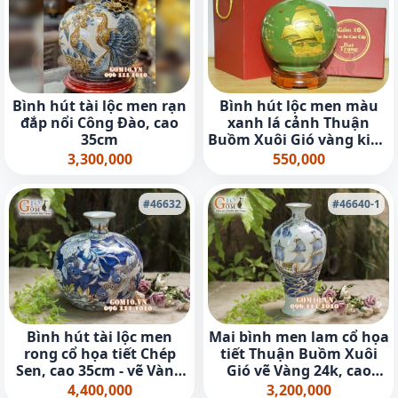
Bình hút tài lộc men rạn
Bình hút lộc men màu
đắp nổi Công Đào, cao
xanh lá cảnh Thuận
35cm
Buồm Xuôi Gió vàng kim,
cao 18cm
3,300,000
550,000
#46632
#46640-1
Bình hút tài lộc men
Mai bình men lam cổ họa
rong cổ họa tiết Chép
tiết Thuận Buồm Xuôi
Sen, cao 35cm - vẽ Vàng
Gió vẽ Vàng 24k, cao
24k
44cm
4,400,000
3,200,000