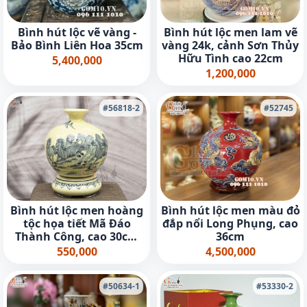
Bình hút lộc vẽ vàng -
Bình hút lộc men lam vẽ
Bảo Bình Liên Hoa 35cm
vàng 24k, cảnh Sơn Thủy
Hữu Tình cao 22cm
5,400,000
1,200,000
#56818-2
#52745
Bình hút lộc men hoàng
Bình hút lộc men màu đỏ
tộc họa tiết Mã Đáo
đắp nổi Long Phụng, cao
Thành Công, cao 30cm
36cm
(cả đế)
550,000
4,500,000
#50634-1
#53330-2