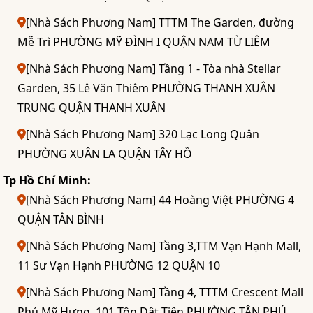
[Nhà Sách Phương Nam] TTTM The Garden, đường
Mễ Trì PHƯỜNG MỸ ĐÌNH I QUẬN NAM TỪ LIÊM
[Nhà Sách Phương Nam] Tầng 1 - Tòa nhà Stellar
Garden, 35 Lê Văn Thiêm PHƯỜNG THANH XUÂN
TRUNG QUẬN THANH XUÂN
[Nhà Sách Phương Nam] 320 Lạc Long Quân
PHƯỜNG XUÂN LA QUẬN TÂY HỒ
Tp Hồ Chí Minh:
[Nhà Sách Phương Nam] 44 Hoàng Việt PHƯỜNG 4
QUẬN TÂN BÌNH
[Nhà Sách Phương Nam] Tầng 3,TTM Vạn Hạnh Mall,
11 Sư Vạn Hạnh PHƯỜNG 12 QUẬN 10
[Nhà Sách Phương Nam] Tầng 4, TTTM Crescent Mall
Phú Mỹ Hưng, 101 Tôn Dật Tiên PHƯỜNG TÂN PHÚ