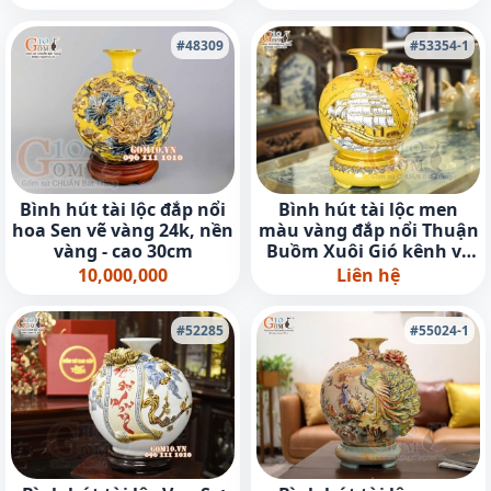
#48309
#53354-1
Bình hút tài lộc đắp nổi
Bình hút tài lộc men
hoa Sen vẽ vàng 24k, nền
màu vàng đắp nổi Thuận
vàng - cao 30cm
Buồm Xuôi Gió kênh vẽ
vàng 24k, cao 28cm
10,000,000
Liên hệ
#52285
#55024-1