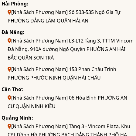
Hải Phòng:
[Nhà Sách Phương Nam] Số 533-535 Ngô Gia Tự
PHƯỜNG ĐẰNG LÂM QUẬN HẢI AN
Đà Nẵng:
[Nhà Sách Phương Nam] L3-L12 Tầng 3, TTTM Vincom
Đà Nẵng, 910A đường Ngô Quyền PHƯỜNG AN HẢI
BẮC QUẬN SƠN TRÀ
[Nhà Sách Phương Nam] 153 Phan Châu Trinh
PHƯỜNG PHƯỚC NINH QUẬN HẢI CHÂU
Cần Thơ:
[Nhà Sách Phương Nam] 06 Hòa Bình PHƯỜNG AN
CƯ QUẬN NINH KIỀU
Quảng Ninh:
[Nhà Sách Phương Nam] Tầng 3 - Vincom Plaza, Khu
Cột Đồng Hồ PHƯỜNG BẠCH ĐẰNG THÀNH PHỐ HẠ