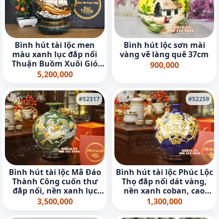
Bình hút tài lộc men
Bình hút lộc sơn mài
màu xanh lục đắp nổi
vàng vẽ làng quê 37cm
Thuận Buồm Xuôi Gió
900,000
kênh vẽ vàng 24k, cao
5,200,000
25cm
#52317
#52259
Bình hút tài lộc Mã Đáo
Bình hút tài lộc Phúc Lộc
Thành Công cuốn thư
Thọ đắp nổi dát vàng,
đắp nổi, nền xanh lục
nền xanh coban, cao
bảo, cao 30cm
22cm
3,500,000
1,300,000