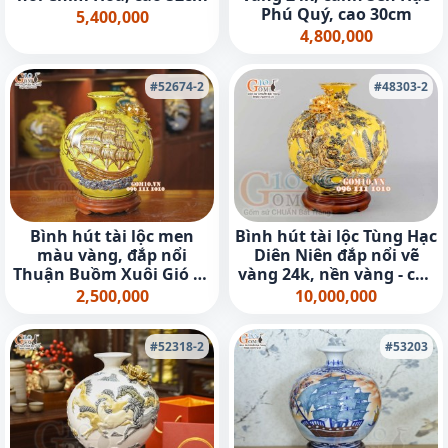
Phú Quý, cao 30cm
5,400,000
4,800,000
#52674-2
#48303-2
Bình hút tài lộc men
Bình hút tài lộc Tùng Hạc
màu vàng, đắp nổi
Diên Niên đắp nổi vẽ
Thuận Buồm Xuôi Gió vẽ
vàng 24k, nền vàng - cao
vàng 24k, cao 22cm
30cm
2,500,000
10,000,000
#52318-2
#53203