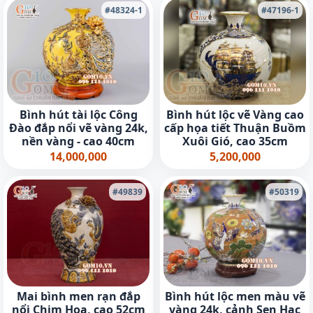
#48324-1
#47196-1
Bình hút tài lộc Công
Bình hút lộc vẽ Vàng cao
Đào đắp nổi vẽ vàng 24k,
cấp họa tiết Thuận Buồm
nền vàng - cao 40cm
Xuôi Gió, cao 35cm
14,000,000
5,200,000
#49839
#50319
Mai bình men rạn đắp
Bình hút lộc men màu vẽ
nổi Chim Hoa, cao 52cm
vàng 24k, cảnh Sen Hạc