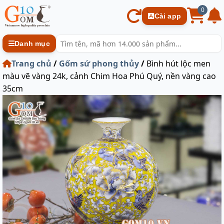
0
Cài app
Danh mục
Trang chủ
/
Gốm sứ phong thủy
/
Bình hút lộc men
màu vẽ vàng 24k, cảnh Chim Hoa Phú Quý, nền vàng cao
35cm