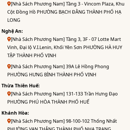
[Nhà Sách Phương Nam] Tầng 3 - Vincom Plaza, Khu
Cột Đồng Hồ PHƯỜNG BẠCH ĐẰNG THÀNH PHỐ HẠ
LONG
Nghệ An:
[Nhà Sách Phương Nam] Tầng 3, 3F - 07 Lotte Mart
Vinh, Đại lộ V.I.Lenin, Khối Yên Sơn PHƯỜNG HÀ HUY
TẬP THÀNH PHỐ VINH
[Nhà Sách Phương Nam] 39A Lê Hồng Phong
PHƯỜNG HƯNG BÌNH THÀNH PHỐ VINH
Thừa Thiên Huế:
[Nhà Sách Phương Nam] 131-133 Trần Hưng Đạo
PHƯỜNG PHÚ HÒA THÀNH PHỐ HUẾ
Khánh Hòa:
[Nhà Sách Phương Nam] 98-100-102 Thống Nhất
PHƯỜNG VẠN THẮNG THÀNH PHỐ NHA TRANG