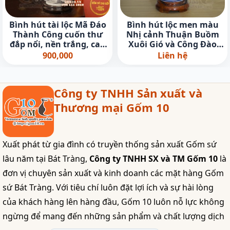
Bình hút tài lộc Mã Đáo
Bình hút lộc men màu
Thành Công cuốn thư
Nhị cảnh Thuận Buồm
đắp nổi, nền trắng, cao
Xuôi Gió và Công Đào
22cm
nền cam, cao 25cm
900,000
Liên hệ
Công ty TNHH Sản xuất và
Thương mại Gốm 10
Xuất phát từ gia đình có truyền thống sản xuất Gốm sứ
lâu năm tại Bát Tràng,
Công ty TNHH SX và TM Gốm 10
là
đơn vị chuyên sản xuất và kinh doanh các mặt hàng Gốm
sứ Bát Tràng. Với tiêu chí luôn đặt lợi ích và sự hài lòng
của khách hàng lên hàng đầu, Gốm 10 luôn nỗ lực không
ngừng để mang đến những sản phẩm và chất lượng dịch