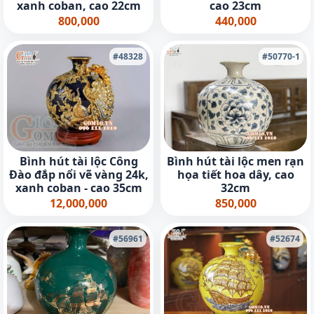
xanh coban, cao 22cm
cao 23cm
800,000
440,000
#48328
#50770-1
Bình hút tài lộc Công
Bình hút tài lộc men rạn
Đào đắp nổi vẽ vàng 24k,
họa tiết hoa dây, cao
xanh coban - cao 35cm
32cm
12,000,000
850,000
#56961
#52674