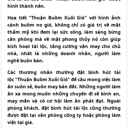
hình thành nên.
Họa tiết "
Thuận Buồm Xuôi Gió
" với hình ảnh
cánh buồm no gió, không chỉ có giá trị về mặt
thẩm mỹ khi đem lại sức sống, làm sáng bừng
căn phòng mà về mặt phong thủy nó còn giúp
kích hoạt tài lộc, tăng cường vận may cho chủ
nhà, nhất là những doanh nhân, người làm
nghề buôn bán.
Các thương nhân thường đặt bình hút tài
lộc "
Thuận Buồm Xuôi Gió
" để cầu mong việc làm
ăn suôn sẻ, buôn may bán đắt. Những người làm
ăn xa mong muốn những chuyến đi sẽ bình an,
may mắn và có cơ hội làm ăn phát đạt. Ngoài
phòng khách, đặt bình hút t
ài lộc cũng thường
được đặt tại văn phòng công ty hoặc phòng làm
việc tại gia.