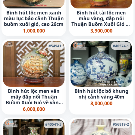
Bình hút lộc men xanh
Bình hút tài lộc men
màu lục bảo cảnh Thuận
màu vàng, đắp nổi
buồm xuôi gió, cao 26cm
Thuận Buồm Xuôi Gió vẽ
vàng 24k, cao 25cm
1,000,000
3,900,000
#54941
#40574-1
Bình hút lộc men vân
Bình hút lộc bổ khung
mây đắp nổi Thuận
nhị cảnh vàng 40m
Buồm Xuôi Gió vẽ vàng
8,000,000
24k, cao 30cm (Màu
6,000,000
xanh)
#40541-3
#56819-2