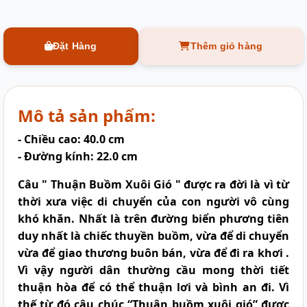
Đặt Hàng
Thêm giỏ hàng
Mô tả sản phẩm:
- Chiều cao: 40.0 cm
- Đường kính: 22.0 cm
Câu "
Thuận Buồm Xuôi Gió
" được ra đời là vì từ
thời xưa việc di chuyển của con người vô cùng
khó khăn. Nhất là trên đường biển phương tiên
duy nhất là chiếc thuyền buồm, vừa để di chuyển
vừa để giao thương buôn bán, vừa để đi ra khơi .
Vì vậy người dân thường cầu mong thời tiết
thuận hòa để có thể thuận lơi và bình an đi. Vì
thế từ đó câu chúc “
Thuận buồm xuôi gió
” được