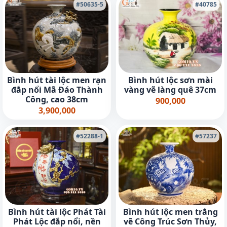
#50635-5
#40785
Bình hút tài lộc men rạn
Bình hút lộc sơn mài
đắp nổi Mã Đáo Thành
vàng vẽ làng quê 37cm
Công, cao 38cm
900,000
3,900,000
#52288-1
#57237
Bình hút tài lộc Phát Tài
Bình hút lộc men trắng
Phát Lộc đắp nổi, nền
vẽ Công Trúc Sơn Thủy,