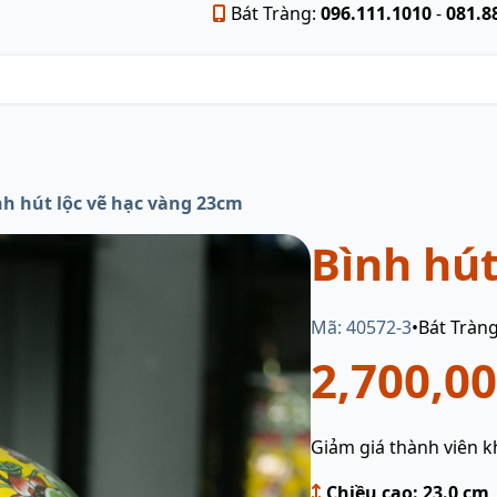
Bát Tràng:
096.111.1010
-
081.8
nh hút lộc vẽ hạc vàng 23cm
Bình hút
Mã: 40572-3
•
Bát Tràn
2,700,0
Giảm giá thành viên k
Chiều cao: 23.0 cm