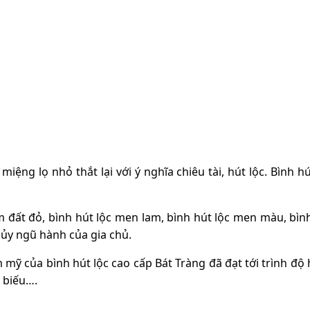
ệng lọ nhỏ thắt lại với ý nghĩa chiêu tài, hút lộc. Bình hú
 đất đỏ, bình hút lộc men lam, bình hút lộc men màu, bìn
hủy ngũ hành của gia chủ.
 mỹ của bình hút lộc cao cấp Bát Tràng đã đạt tới trình độ
 biếu….