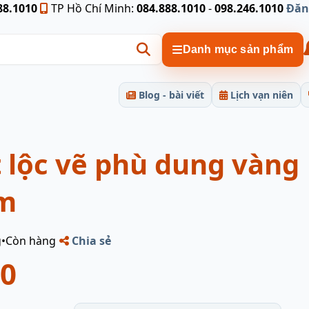
88.1010
TP Hồ Chí Minh:
084.888.1010
-
098.246.1010
Đăn
Danh mục sản phẩm
Blog - bài viết
Lịch vạn niên
 lộc vẽ phù dung vàng
m
g
•
Còn hàng
Chia sẻ
00