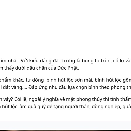
 nhất. Với kiểu dáng đặc trưng là bụng to tròn, cổ lọ và mi
ìm thấy dưới dấu chân của Đức Phật.
hẩm khác, từ dòng bình hút lộc sơn mài, bình hút lộc gốm
 nổi dát vàng…. Đáp ứng nhu cầu lựa chọn bình theo phong t
vậy? Cói lẽ, ngoài ý nghĩa về mặt phong thủy thì tính thẩm
 hút lộc làm quà quý để tặng người thân, đồng nghiệp, quà