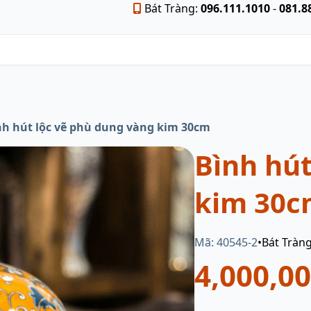
Bát Tràng:
096.111.1010
-
081.8
nh hút lộc vẽ phù dung vàng kim 30cm
Bình hút
kim 30c
Mã: 40545-2
•
Bát Tràn
4,000,0