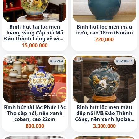
Bình hút tài lộc men
Bình hút lộc men màu
loang vàng đắp nổi Mã
trơn, cao 18cm (6 màu)
Đáo Thành Công vẽ vàng
220,000
24k, cao 40cm
15,000,000
#52264
#52986-1
Bình hút tài lộc Phúc Lộc
Bình hút lộc men màu
Thọ đắp nổi, nền xanh
đắp nổi Mã Đáo Thành
coban, cao 22cm
Công, nền xanh lục bảo
cao 35cm
800,000
3,300,000