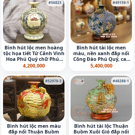
#56823
#49159-1
Bình hút lộc men hoàng
Bình hút tài lộc men
tộc họa tiết Tứ Cảnh Vinh
màu, nền xanh đắp nổi
Hoa Phú Quý chữ Phúc
Công Đào Phú Quý, cao
vẽ vàng 24k, cao 36cm (cả
38cm
4,200,000
5,400,000
đế)
#52978-3
#48288-1
Bình hút lộc men màu
Bình hút tài lộc Thuận
đắp nổi Thuận Buồm
Buồm Xuôi Gió đắp nổi