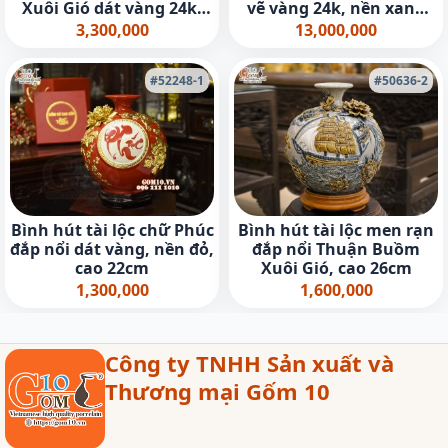
Xuôi Gió dát vàng 24k,
vẽ vàng 24k, nền xanh
nền đỏ cao 26cm
ngọc - cao 40cm
3,300,000
13,000,000
#52248-1
#50636-2
Bình hút tài lộc chữ Phúc
Bình hút tài lộc men rạn
đắp nổi dát vàng, nền đỏ,
đắp nổi Thuận Buồm
cao 22cm
Xuôi Gió, cao 26cm
1,300,000
1,600,000
Công ty TNHH Sản xuất và
Thương mại Gốm 10