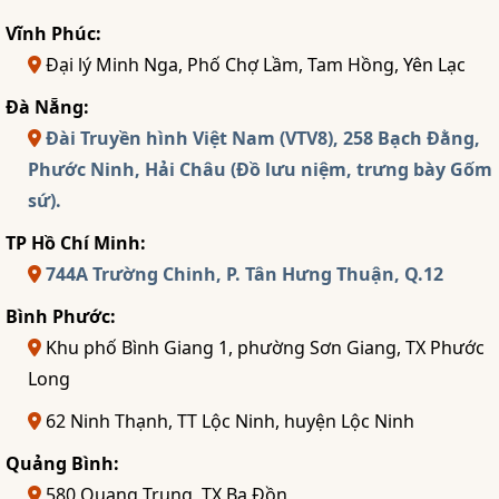
Vĩnh Phúc:
Đại lý Minh Nga, Phố Chợ Lầm, Tam Hồng, Yên Lạc
Đà Nẵng:
Đài Truyền hình Việt Nam (VTV8), 258 Bạch Đằng,
Phước Ninh, Hải Châu (Đồ lưu niệm, trưng bày Gốm
sứ).
TP Hồ Chí Minh:
744A Trường Chinh, P. Tân Hưng Thuận, Q.12
Bình Phước:
Khu phố Bình Giang 1, phường Sơn Giang, TX Phước
Long
62 Ninh Thạnh, TT Lộc Ninh, huyện Lộc Ninh
Quảng Bình:
580 Quang Trung, TX Ba Đồn