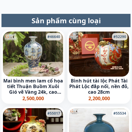
Sản phẩm cùng loại
#46640
#52290
Mai bình men lam cổ họa
Bình hút tài lộc Phát Tài
tiết Thuận Buồm Xuôi
Phát Lộc đắp nổi, nền đỏ,
Gió vẽ Vàng 24k, cao
cao 28cm
36cm
2,500,000
2,200,000
#55017
#55534