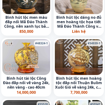
Bình hút lộc men màu
Bình hút lộc dáng no đủ
đắp nổi Mã Đáo Thành
men hoàng tộc họa tiết
Công, nền xanh lục bảo
Mã Đáo Thành Công vẽ
cao 18cm
vàng 24k, cao 40cm
850,000
Liên hệ
#48324-1
#54939-1
Bình hút tài lộc Công
Bình hút lộc men hoàng
Đào đắp nổi vẽ vàng 24k,
tộc đắp nổi Thuận Buồm
nền vàng - cao 40cm
Xuôi Gió vẽ vàng 24k, cao
35cm
14,000,000
7,700,000
#55528
#55547