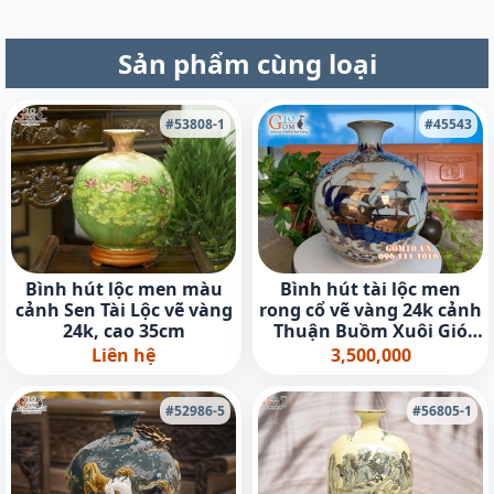
Sản phẩm cùng loại
#53808-1
#45543
Bình hút lộc men màu
Bình hút tài lộc men
cảnh Sen Tài Lộc vẽ vàng
rong cổ vẽ vàng 24k cảnh
24k, cao 35cm
Thuận Buồm Xuôi Gió
30cm
Liên hệ
3,500,000
#52986-5
#56805-1