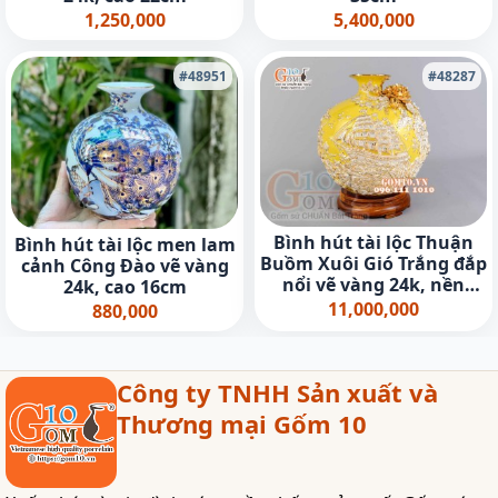
1,250,000
5,400,000
#48951
#48287
Bình hút tài lộc Thuận
Bình hút tài lộc men lam
Buồm Xuôi Gió Trắng đắp
cảnh Công Đào vẽ vàng
nổi vẽ vàng 24k, nền
24k, cao 16cm
vàng - cao 35cm
11,000,000
880,000
Công ty TNHH Sản xuất và
Thương mại Gốm 10