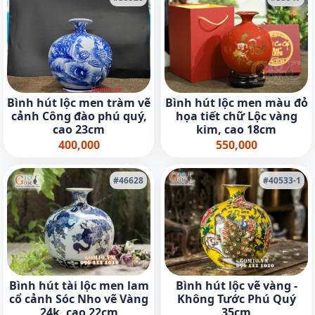
Bình hút lộc men màu đỏ
Bình hút lộc men tràm vẽ
họa tiết chữ Lộc vàng
cảnh Công đào phú quý,
kim, cao 18cm
cao 23cm
550,000
400,000
#46628
#40533-1
Bình hút tài lộc men lam
Bình hút lộc vẽ vàng -
cổ cảnh Sóc Nho vẽ Vàng
Không Tước Phú Quý
24k, cao 22cm
35cm