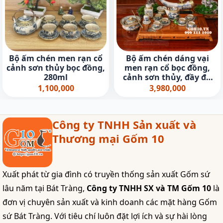
Bộ ấm chén men rạn cổ
Bộ ấm chén dáng vại
cảnh sơn thủy bọc đồng,
men rạn cổ bọc đồng,
280ml
cảnh sơn thủy, đầy đủ
phụ kiện
1,100,000
3,980,000
Công ty TNHH Sản xuất và
Thương mại Gốm 10
Xuất phát từ gia đình có truyền thống sản xuất Gốm sứ
lâu năm tại Bát Tràng,
Công ty TNHH SX và TM Gốm 10
là
đơn vị chuyên sản xuất và kinh doanh các mặt hàng Gốm
sứ Bát Tràng. Với tiêu chí luôn đặt lợi ích và sự hài lòng