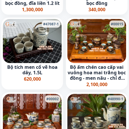
bọc đồng, đĩa liền 1.2 lít
bọc đồng
1,300,000
340,000
#47087-1
#00015
Bộ tích men cổ vẽ hoa
Bộ ấm chén cao cấp vai
dây, 1.5L
vuông hoa mai trắng bọc
đồng - men nâu - chỉ đỏ
620,000
và đầy đủ phụ kiện
2,100,000
#00002
#48990-1