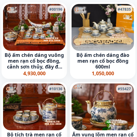
#00196
#47835
Bộ ấm chén dáng vuông
Bộ ấm chén dáng đào
men rạn cổ bọc đồng,
men rạn cổ bọc đồng
cảnh sơn thủy, đầy đủ
600ml
phụ kiện (gồm khay)
4,930,000
1,050,000
#10136
#55427
Bộ tích trà men rạn cổ
Ấm vung lõm men rạn cổ