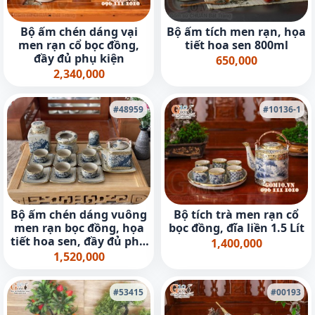
Bộ ấm chén dáng vại
Bộ ấm tích men rạn, họa
men rạn cổ bọc đồng,
tiết hoa sen 800ml
đầy đủ phụ kiện
650,000
2,340,000
#48959
#10136-1
Bộ ấm chén dáng vuông
Bộ tích trà men rạn cổ
men rạn bọc đồng, họa
bọc đồng, đĩa liền 1.5 Lít
tiết hoa sen, đầy đủ phụ
1,400,000
kiện
1,520,000
#53415
#00193