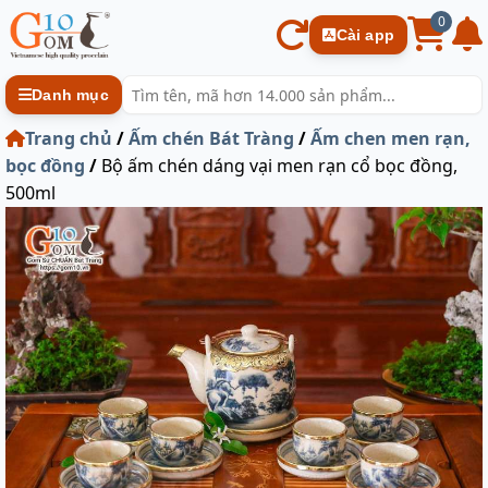
0
Cài app
Danh mục
Trang chủ
/
Ấm chén Bát Tràng
/
Ấm chen men rạn,
bọc đồng
/
Bộ ấm chén dáng vại men rạn cổ bọc đồng,
500ml