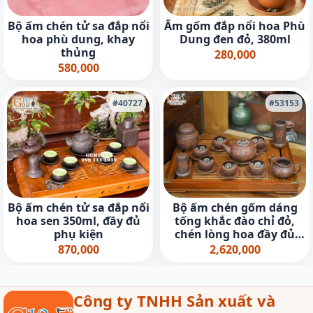
Bộ ấm chén tử sa đắp nổi
Ấm gốm đắp nổi hoa Phù
hoa phù dung, khay
Dung đen đỏ, 380ml
thủng
280,000
580,000
#40727
#53153
Bộ ấm chén tử sa đắp nổi
Bộ ấm chén gốm dáng
hoa sen 350ml, đầy đủ
tống khắc đào chỉ đỏ,
phụ kiện
chén lòng hoa đầy đủ
phụ kiện, 350ml
870,000
2,620,000
Công ty TNHH Sản xuất và