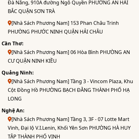
Đà Nẵng, 910A đường Ngô Quyền PHƯỜNG AN HẢI
BẮC QUẬN SƠN TRÀ
[Nhà Sách Phương Nam] 153 Phan Châu Trinh
PHƯỜNG PHƯỚC NINH QUẬN HẢI CHÂU
Cần Thơ:
[Nhà Sách Phương Nam] 06 Hòa Bình PHƯỜNG AN
CƯ QUẬN NINH KIỀU
Quảng Ninh:
[Nhà Sách Phương Nam] Tầng 3 - Vincom Plaza, Khu
Cột Đồng Hồ PHƯỜNG BẠCH ĐẰNG THÀNH PHỐ HẠ
LONG
Nghệ An:
[Nhà Sách Phương Nam] Tầng 3, 3F - 07 Lotte Mart
Vinh, Đại lộ V.I.Lenin, Khối Yên Sơn PHƯỜNG HÀ HUY
TẬP THÀNH PHỐ VINH