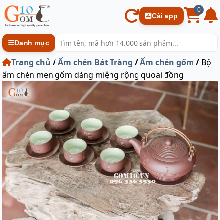
0
Cài app
Danh mục
Trang chủ
/
Ấm chén Bát Tràng
/
Ấm chén gốm
/
Bộ
ấm chén men gốm dáng miệng rộng quoai đồng