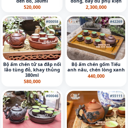
đen đỏ, 380ml
đồng, đầy đủ phụ kiện
520,000
2,300,000
#00058
#42269
Bộ ấm chén tử sa đắp nổi
Bộ ấm chén gốm Tiếu
lão tùng đỏ, khay thủng
anh nâu, chén lòng xanh
380ml
440,000
580,000
#00046
#55111