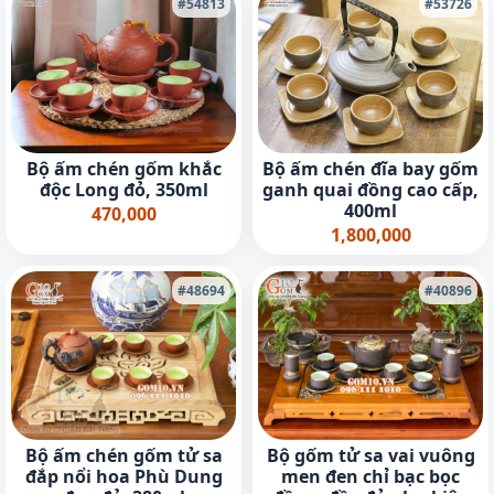
#54813
#53726
Bộ ấm chén gốm khắc
Bộ ấm chén đĩa bay gốm
độc Long đỏ, 350ml
ganh quai đồng cao cấp,
400ml
470,000
1,800,000
#48694
#40896
Bộ ấm chén gốm tử sa
Bộ gốm tử sa vai vuông
đắp nổi hoa Phù Dung
men đen chỉ bạc bọc