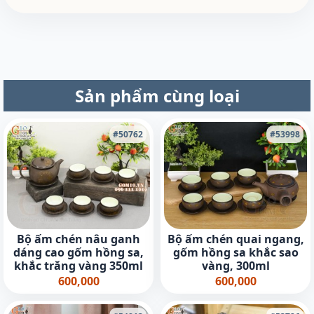
Sản phẩm cùng loại
#50762
#53998
Bộ ấm chén nâu ganh
Bộ ấm chén quai ngang,
dáng cao gốm hồng sa,
gốm hồng sa khắc sao
khắc trăng vàng 350ml
vàng, 300ml
600,000
600,000