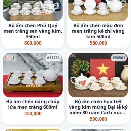
Bộ ấm chén Phú Quý
Bộ ấm chén mẫu đơn
men trắng sen vàng kim,
men trắng kẻ chỉ vàng
350ml
kim 500ml
600,000
580,000
#51730
#56561
Bộ ấm chén dáng chóp
Bộ ấm chén họa tiết
lửa men trắng 600ml
vàng kim mừng Đại lễ kỷ
niệm 80 năm Cách mạng
220,000
tháng 8 và Quốc khánh
500,000
2/9