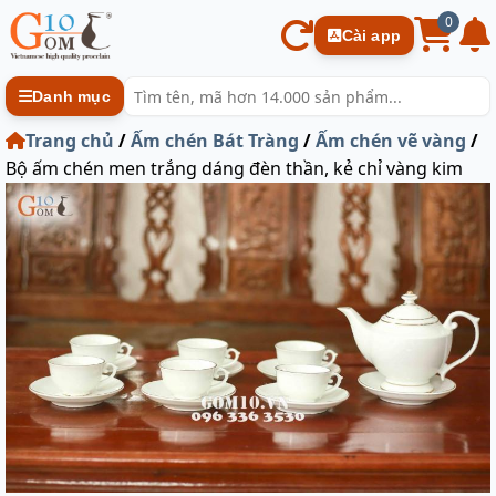
0
Cài app
Danh mục
Trang chủ
/
Ấm chén Bát Tràng
/
Ấm chén vẽ vàng
/
Bộ ấm chén men trắng dáng đèn thần, kẻ chỉ vàng kim