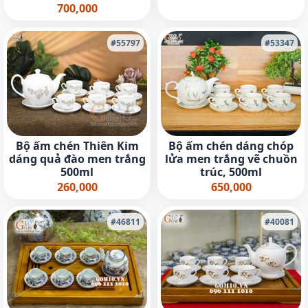
600ml
700,000
#55797
#53347
Bộ ấm chén dáng chóp
Bộ ấm chén Thiên Kim
lửa men trắng vẽ chuồn
dáng quả đào men trắng
trúc, 500ml
500ml
650,000
260,000
#46811
#40081