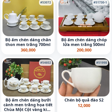
#53072
#51730-1
Bộ ấm chén dáng chân
Bộ ấm chén dáng chóp
thon men trắng 700ml
lửa men trắng 500ml
360,000
200,000
#54602
#51998
Bộ ấm chén dáng bưởi
Chén bộ quả đào S2
cành men trắng họa tiết
12,000
Chùa Một Cột vàng kim,