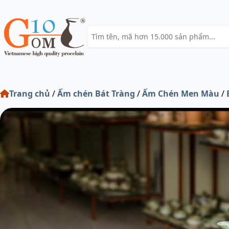
Trang chủ
/
Ấm chén Bát Tràng
/
Ấm Chén Men Màu
/