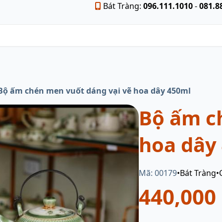
Bát Tràng:
096.111.1010
-
081.8
Bộ ấm chén men vuốt dáng vại vẽ hoa dây 450ml
Bộ ấm c
hoa dây
Mã: 00179
•
Bát Tràng
•
440,000