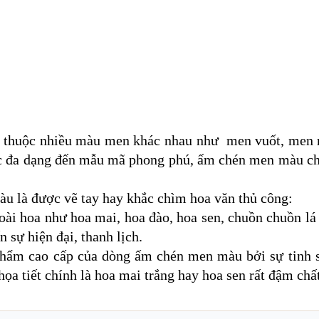
 thuộc nhiều màu men khác nhau như men vuốt, men
sắc đa dạng đến mẫu mã phong phú, ấm chén men màu ch
u là được vẽ tay hay khắc chìm hoa văn thủ công:
loài hoa như hoa mai, hoa đào, hoa sen, chuồn chuồn l
sự hiện đại, thanh lịch.
phẩm cao cấp của dòng ấm chén men màu bởi sự tinh sả
a tiết chính là hoa mai trắng hay hoa sen rất đậm chấ