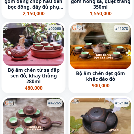
gốm dáng chóp nâu đen
gốm hồng sa, quẹt trắng
bọc đồng, đầy đủ phụ
350ml
kiện
2,150,000
1,550,000
#00060
#41078
Bộ ấm chén tử sa đắp
Bộ ấm chén dẹt gốm
sen đỏ, khay thủng
khắc đào đỏ
280ml
900,000
480,000
#42265
#52194