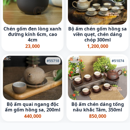
Chén gốm đen lòng xanh
Bộ ấm chén gốm hồng sa
đường kính 6cm, cao
viền quẹt, chén dáng
4cm
chóp 300ml
23,000
1,200,000
#55718
#51074
Bộ ấm quai ngang độc
Bộ ấm chén dáng tống
ẩm gốm hồng sa, 200ml
nâu khắc Tâm, 350ml
440,000
850,000