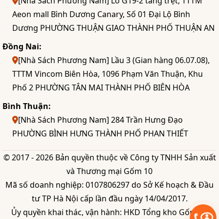
[Nhà Sách Phương Nam] Lô G19-2 tầng trệt, TTTM
Aeon mall Bình Dương Canary, Số 01 Đại Lộ Bình
Dương PHƯỜNG THUẬN GIAO THÀNH PHỐ THUẬN AN
Đồng Nai:
[Nhà Sách Phương Nam] Lầu 3 (Gian hàng 06.07.08),
TTTM Vincom Biên Hòa, 1096 Phạm Văn Thuận, Khu
Phố 2 PHƯỜNG TÂN MAI THÀNH PHỐ BIÊN HÒA
Bình Thuận:
[Nhà Sách Phương Nam] 284 Trần Hưng Đạo
PHƯỜNG BÌNH HƯNG THÀNH PHỐ PHAN THIẾT
© 2017 - 2026 Bản quyền thuộc về Công ty TNHH Sản xuất
và Thương mại Gốm 10
Mã số doanh nghiệp: 0107806297 do Sở Kế hoạch & Đầu
tư TP Hà Nội cấp lần đầu ngày 14/04/2017.
Ủy quyền khai thác, vận hành: HKD Tổng kho Gốm 10