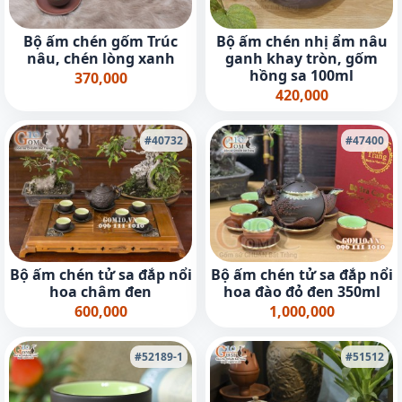
Bộ ấm chén gốm Trúc
Bộ ấm chén nhị ẩm nâu
nâu, chén lòng xanh
ganh khay tròn, gốm
hồng sa 100ml
370,000
420,000
#40732
#47400
Bộ ấm chén tử sa đắp nổi
Bộ ấm chén tử sa đắp nổi
hoa châm đen
hoa đào đỏ đen 350ml
600,000
1,000,000
#52189-1
#51512