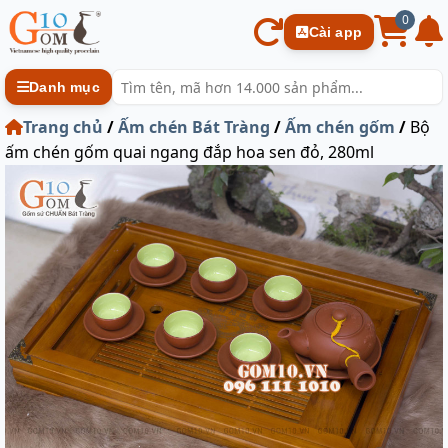
0
Cài app
Danh mục
Trang chủ
/
Ấm chén Bát Tràng
/
Ấm chén gốm
/
Bộ
ấm chén gốm quai ngang đắp hoa sen đỏ, 280ml