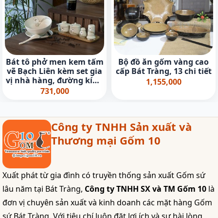
Bát tô phở men kem tấm
Bộ đồ ăn gốm vàng cao
vẽ Bạch Liên kèm set gia
cấp Bát Tràng, 13 chi tiết
vị nhà hàng, đường kính
1,155,000
18cm
731,000
Công ty TNHH Sản xuất và
Thương mại Gốm 10
Xuất phát từ gia đình có truyền thống sản xuất Gốm sứ
lâu năm tại Bát Tràng,
Công ty TNHH SX và TM Gốm 10
là
đơn vị chuyên sản xuất và kinh doanh các mặt hàng Gốm
sứ Bát Tràng. Với tiêu chí luôn đặt lợi ích và sự hài lòng