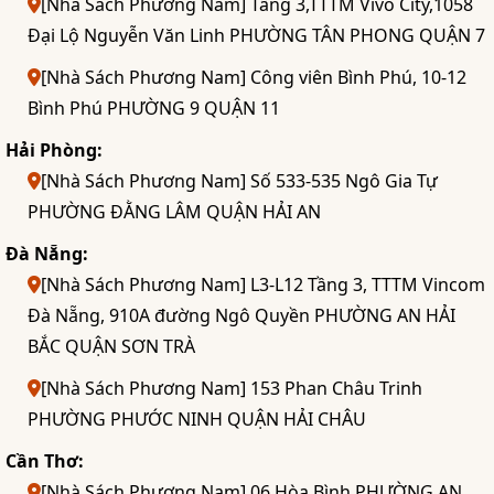
[Nhà Sách Phương Nam] Tầng 3,TTTM Vivo City,1058
Đại Lộ Nguyễn Văn Linh PHƯỜNG TÂN PHONG QUẬN 7
[Nhà Sách Phương Nam] Công viên Bình Phú, 10-12
Bình Phú PHƯỜNG 9 QUẬN 11
Hải Phòng:
[Nhà Sách Phương Nam] Số 533-535 Ngô Gia Tự
PHƯỜNG ĐẰNG LÂM QUẬN HẢI AN
Đà Nẵng:
[Nhà Sách Phương Nam] L3-L12 Tầng 3, TTTM Vincom
Đà Nẵng, 910A đường Ngô Quyền PHƯỜNG AN HẢI
BẮC QUẬN SƠN TRÀ
[Nhà Sách Phương Nam] 153 Phan Châu Trinh
PHƯỜNG PHƯỚC NINH QUẬN HẢI CHÂU
Cần Thơ:
[Nhà Sách Phương Nam] 06 Hòa Bình PHƯỜNG AN