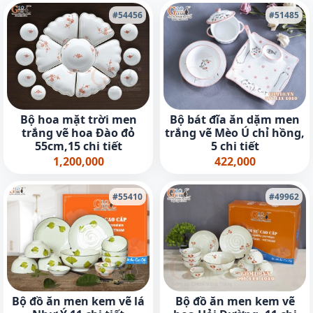
#54456
#51485
Bộ hoa mặt trời men
Bộ bát đĩa ăn dặm men
trắng vẽ hoa Đào đỏ
trắng vẽ Mèo Ú chỉ hồng,
55cm,15 chi tiết
5 chi tiết
1,200,000
422,000
#55410
#49962
Bộ đồ ăn men kem vẽ lá
Bộ đồ ăn men kem vẽ