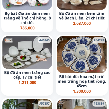
Bộ bát đĩa ăn dặm men
Bộ đồ ăn men kem tấm
trắng vẽ Thỏ chỉ hồng, 8
vẽ Bạch Liên, 21 chi tiết
chi tiết
2,037,000
786,000
#46945
#54278
Bộ đồ ăn men trắng cao
Bộ bát đĩa hoa mặt trời
cấp, 17 chi tiết
men trắng hoạ tiết rồng,
1,211,000
45cm
1,300,000
#57357
#53839