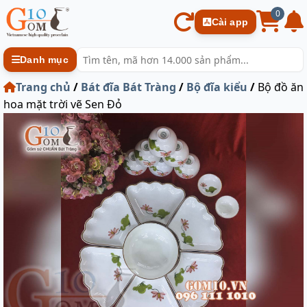
0
Cài app
Danh mục
Trang chủ
/
Bát đĩa Bát Tràng
/
Bộ đĩa kiểu
/
Bộ đồ ăn
hoa mặt trời vẽ Sen Đỏ