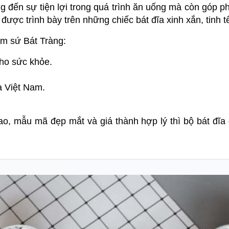
g đến sự tiện lợi trong quá trình ăn uống mà còn góp 
ợc trình bày trên những chiếc bát đĩa xinh xắn, tinh t
ốm sứ Bát Tràng:
cho sức khỏe.
a Việt Nam.
ao, mẫu mã đẹp mắt và giá thành hợp lý thì bộ bát đĩ