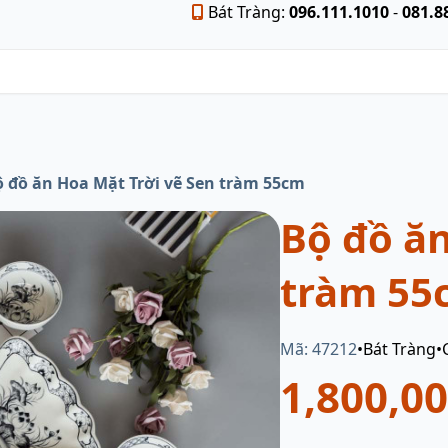
Bát Tràng:
096.111.1010
-
081.8
 đồ ăn Hoa Mặt Trời vẽ Sen tràm 55cm
Bộ đồ ăn
tràm 55
Mã: 47212
•
Bát Tràng
•
1,800,0