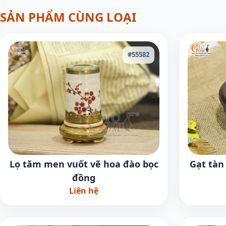
SẢN PHẨM CÙNG LOẠI
#55582
Lọ tăm men vuốt vẽ hoa đào bọc
Gạt tàn
đồng
Liên hệ