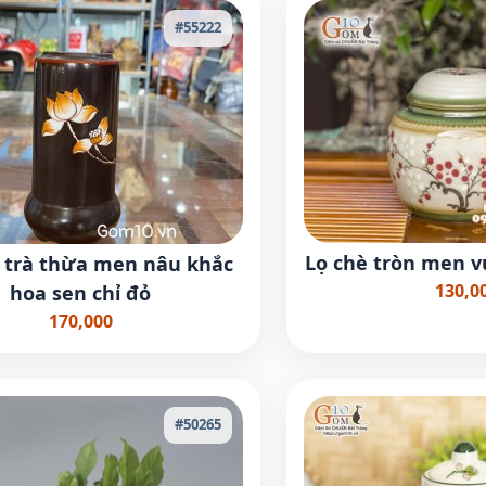
#55222
Lọ chè tròn men v
 trà thừa men nâu khắc
130,0
hoa sen chỉ đỏ
170,000
#50265