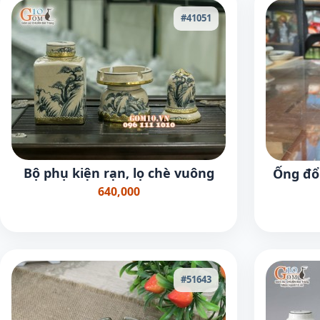
#41051
Bộ phụ kiện rạn, lọ chè vuông
Ống đổ
640,000
#51643