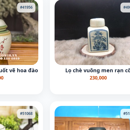
#41956
#49
uốt vẽ hoa đào
Lọ chè vuông men rạn c
00
230,000
#51068
#51