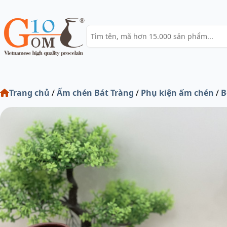
Trang chủ
/
Ấm chén Bát Tràng
/
Phụ kiện ấm chén
/
B