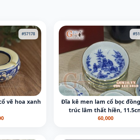
#57178
#51
cổ vẽ hoa xanh
Đĩa kê men lam cổ bọc đồng
trúc lâm thất hiền, 11.5c
00
60,000