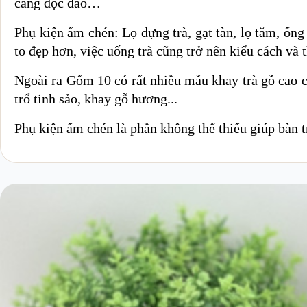
càng độc đáo…
Phụ kiện ấm chén: Lọ đựng trà, gạt tàn, lọ tăm, ốn
to đẹp hơn, việc uống trà cũng trở nên kiểu cách và
Ngoài ra Gốm 10 có rất nhiều mẫu khay trà gỗ cao c
trổ tinh sảo, khay gỗ hương...
Phụ kiện ấm chén là phần không thể thiếu giúp bàn tr