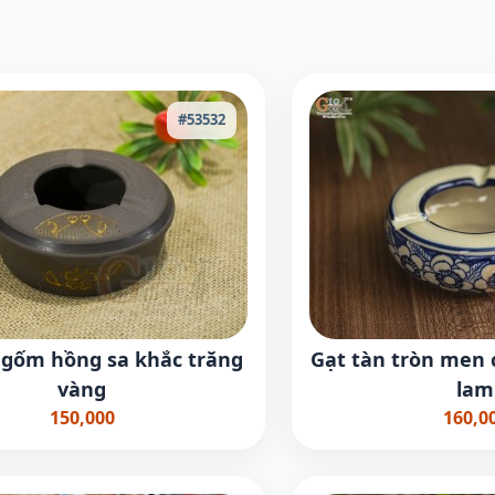
#53532
 gốm hồng sa khắc trăng
Gạt tàn tròn men 
vàng
lam
150,000
160,0