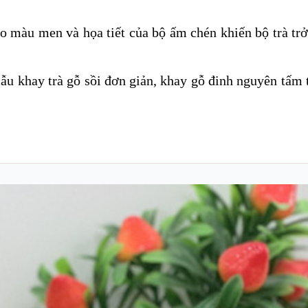
eo màu men và họa tiết của bộ ấm chén khiến bộ trà tr
mẫu khay trà gỗ sồi đơn giản, khay gỗ đinh nguyên tấm