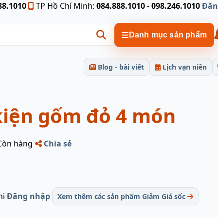
88.1010
TP Hồ Chí Minh:
084.888.1010
-
098.246.1010
Đăn
Danh mục sản phẩm
Blog - bài viết
Lịch vạn niên
kiện gốm đỏ 4 món
Còn hàng
Chia sẻ
hi
Đăng nhập
Xem thêm các sản phẩm Giảm Giá sốc