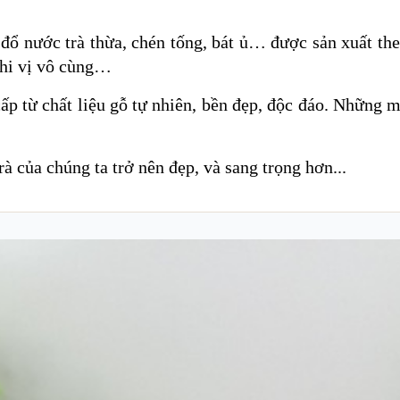
g đổ nước trà thừa, chén tống, bát ủ… được sản xuất th
 thi vị vô cùng…
ấp từ chất liệu gỗ tự nhiên, bền đẹp, độc đáo. Những 
à của chúng ta trở nên đẹp, và sang trọng hơn...