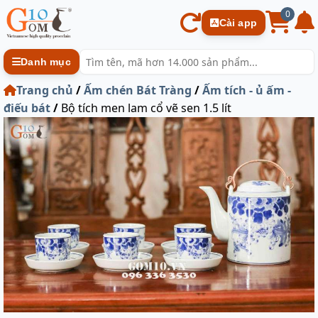
0
Cài app
Danh mục
Trang chủ
/
Ấm chén Bát Tràng
/
Ấm tích - ủ ấm -
điếu bát
/
Bộ tích men lam cổ vẽ sen 1.5 lít