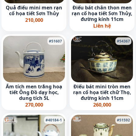
Quả điếu mini men rạn
Điếu bát chân thon men
cổ họa tiết Sơn Thủy
rạn cổ họa tiết Sơn Thủy,
đường kính 11cm
210,000
Liên hệ
#51607
#54367
Ấm tích men trắng hoạ
Điếu bát mini tròn men
tiết Ông Đồ dạy học,
rạn cổ họa tiết chữ Thọ,
dung tích 5L
đường kính 11cm
270,000
260,000
#40184-1
#51592