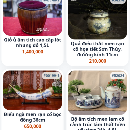
#47748-1
#54374
Giỏ ủ ấm tích cao cấp lót
Quả điếu thắt men rạn
nhung đỏ 1,5L
cổ họa tiết Sơn Thủy,
1,400,000
đường kính 11cm
210,000
#00199-1
#52024
Điếu ngà men rạn cổ bọc
Bộ ấm tích men lam cổ
đồng 36cm
cảnh trúc lâm thất hiền
650,000