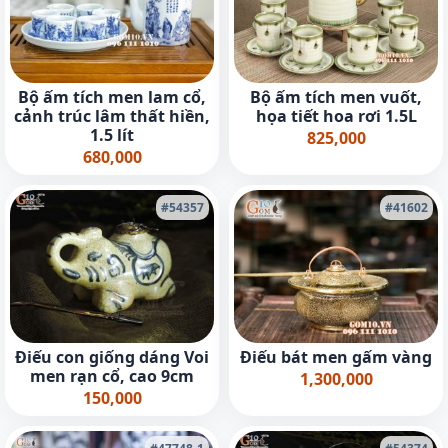
Bộ ấm tích men lam cổ,
Bộ ấm tích men vuốt,
cảnh trúc lâm thất hiền,
họa tiết hoa rơi 1.5L
1.5 lít
825,000
680,000
#54357
#41602
Điếu con giống dáng Voi
Điếu bát men gấm vàng
men rạn cổ, cao 9cm
1,300,000
150,000