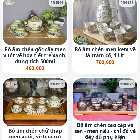
#51591
#54158
Bộ ấm chén gốc cây men
Bộ ấm chén men kem vẽ
vuốt vẽ hoạ tiết tre xanh,
lá tràm cổ, 1 Lít
dung tích 500ml
700,000
480,000
#41995
#00078
Bộ ấm chén cao cấp vẽ
Bộ ấm chén chữ thập
sen - men nâu - chỉ đỏ và
men vuốt, vẽ hoa rơi
đầy đủ phụ kiện