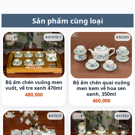
Sản phẩm cùng loại
#41979-1
#56309
Bộ ấm chén vuông men
Bộ ấm chén quai vuông
vuốt, vẽ tre xanh 470ml
men kem vẽ hoa sen
xanh, 350ml
480,000
460,000
#47829
#41982