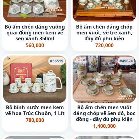
Bộ ấm chén dáng vuông
Bộ ấm chén dáng chóp
quai đồng men kem vẽ
men vuốt, vẽ tre xanh,
sen xanh 350ml
đầy đủ phụ kiện
560,000
720,000
#56519
#49624
Bộ bình nước men kem
Bộ ấm chén men vuốt
vẽ hoa Trúc Chuồn, 1 Lít
dáng chóp vẽ Sen đỏ, boc
đồng - đầy đủ phụ kiện
780,000
1,400,000