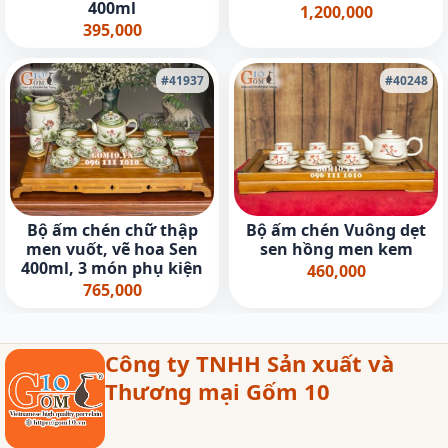
400ml
1,200,000
395,000
#41937
#40248
Bộ ấm chén chữ thập
Bộ ấm chén Vuông dẹt
men vuốt, vẽ hoa Sen
sen hồng men kem
400ml, 3 món phụ kiện
460,000
765,000
Công ty TNHH Sản xuất và
Thương mại Gốm 10