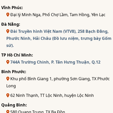
Vĩnh Phúc:
Đại lý Minh Nga, Phố Chợ Lầm, Tam Hồng, Yên Lạc
Đà Nẵng:
Đài Truyền hình Việt Nam (VTV8), 258 Bạch Đằng,
Phước Ninh, Hải Châu (Đồ lưu niệm, trưng bày Gốm
sứ).
TP Hồ Chí Minh:
744A Trường Chinh, P. Tân Hưng Thuận, Q.12
Bình Phước:
Khu phố Bình Giang 1, phường Sơn Giang, TX Phước
Long
62 Ninh Thạnh, TT Lộc Ninh, huyện Lộc Ninh
Quảng Bình:
580 Quang Trung, TX Ba Đồn