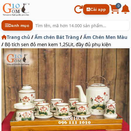
0
Cài app
Danh mục
Trang chủ
/
Ấm chén Bát Tràng
/
Ấm Chén Men Màu
/
Bộ tích sen đỏ men kem 1,25Lit, đầy đủ phụ kiện