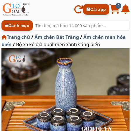
0
Cài app
Danh mục
Trang chủ
/
Ấm chén Bát Tràng
/
Ấm chén men hỏa
biến
/
Bộ xa kê đĩa quạt men xanh sóng biển