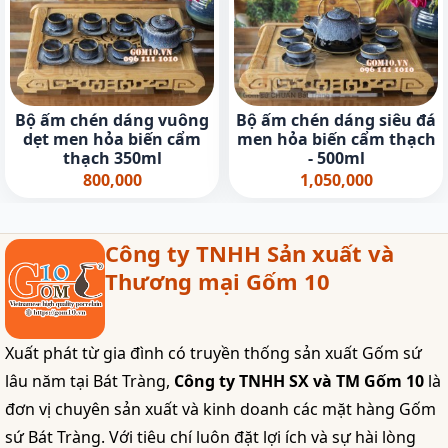
Bộ ấm chén dáng vuông
Bộ ấm chén dáng siêu đá
dẹt men hỏa biến cẩm
men hỏa biến cẩm thạch
thạch 350ml
- 500ml
800,000
1,050,000
Công ty TNHH Sản xuất và
Thương mại Gốm 10
Xuất phát từ gia đình có truyền thống sản xuất Gốm sứ
lâu năm tại Bát Tràng,
Công ty TNHH SX và TM Gốm 10
là
đơn vị chuyên sản xuất và kinh doanh các mặt hàng Gốm
sứ Bát Tràng. Với tiêu chí luôn đặt lợi ích và sự hài lòng