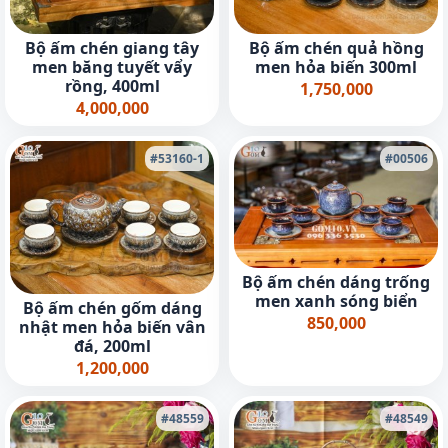
Bộ ấm chén giang tây
Bộ ấm chén quả hồng
men băng tuyết vẩy
men hỏa biến 300ml
rồng, 400ml
1,750,000
4,000,000
#53160-1
#00506
Bộ ấm chén dáng trống
men xanh sóng biển
Bộ ấm chén gốm dáng
850,000
nhật men hỏa biến vân
đá, 200ml
1,200,000
#48559
#48549