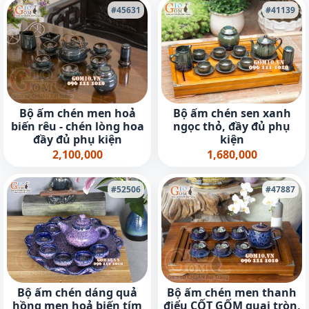
#45631
#41139
Bộ ấm chén men hoả
Bộ ấm chén sen xanh
biến rêu - chén lòng hoa
ngọc thỏ, đầy đủ phụ
đầy đủ phụ kiện
kiện
2,100,000
1,680,000
#52506
#47887
Bộ ấm chén dáng quả
Bộ ấm chén men thanh
hồng men hoả biến tím
điểu CỐT GỐM quai tròn,