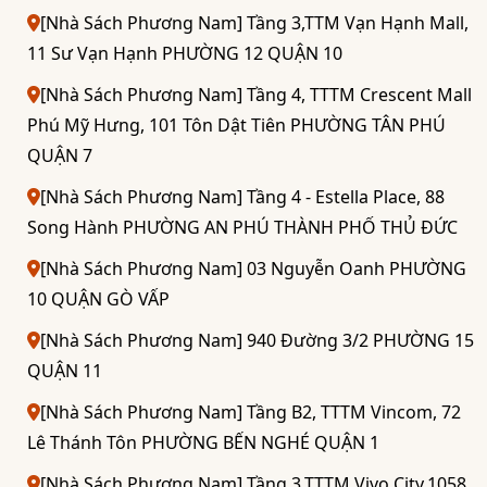
[Nhà Sách Phương Nam] Tầng 3,TTM Vạn Hạnh Mall,
11 Sư Vạn Hạnh PHƯỜNG 12 QUẬN 10
[Nhà Sách Phương Nam] Tầng 4, TTTM Crescent Mall
Phú Mỹ Hưng, 101 Tôn Dật Tiên PHƯỜNG TÂN PHÚ
QUẬN 7
[Nhà Sách Phương Nam] Tầng 4 - Estella Place, 88
Song Hành PHƯỜNG AN PHÚ THÀNH PHỐ THỦ ĐỨC
[Nhà Sách Phương Nam] 03 Nguyễn Oanh PHƯỜNG
10 QUẬN GÒ VẤP
[Nhà Sách Phương Nam] 940 Đường 3/2 PHƯỜNG 15
QUẬN 11
[Nhà Sách Phương Nam] Tầng B2, TTTM Vincom, 72
Lê Thánh Tôn PHƯỜNG BẾN NGHÉ QUẬN 1
[Nhà Sách Phương Nam] Tầng 3,TTTM Vivo City,1058