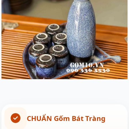
CHUẨN Gốm Bát Tràng