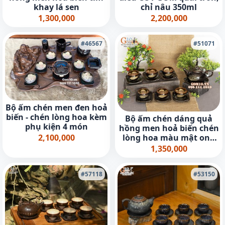
khay lá sen
chỉ nâu 350ml
1,300,000
2,200,000
#46567
#51071
Bộ ấm chén men đen hoả
biến - chén lòng hoa kèm
Bộ ấm chén dáng quả
phụ kiện 4 món
hồng men hoả biến chén
2,100,000
lòng hoa màu mật ong
350ml
1,350,000
#57118
#53150