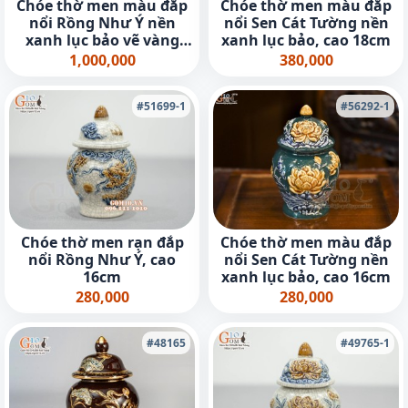
Chóe thờ men màu đắp
Chóe thờ men màu đắp
nổi Rồng Như Ý nền
nổi Sen Cát Tường nền
xanh lục bảo vẽ vàng
xanh lục bảo, cao 18cm
24k, cao 16cm
1,000,000
380,000
#51699-1
#56292-1
Chóe thờ men rạn đắp
Chóe thờ men màu đắp
nổi Rồng Như Ý, cao
nổi Sen Cát Tường nền
16cm
xanh lục bảo, cao 16cm
280,000
280,000
#48165
#49765-1