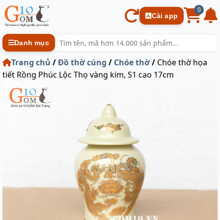
0
Cài app
Danh mục
Trang chủ
/
Đồ thờ cúng
/
Chóe thờ
/
Chóe thờ họa
tiết Rồng Phúc Lộc Thọ vàng kim, S1 cao 17cm