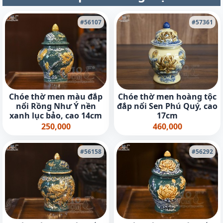
#56107
#57361
Chóe thờ men màu đắp
Chóe thờ men hoàng tộc
nổi Rồng Như Ý nền
đắp nổi Sen Phú Quý, cao
xanh lục bảo, cao 14cm
17cm
250,000
460,000
#56158
#56292