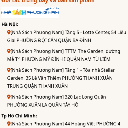
Đối tác trưng bày và bán sản phẩm
Hà Nội:
[Nhà Sách Phương Nam] Tầng 5 - Lotte Center, 54 Liễu
Giai PHƯỜNG ĐỘI CẤN QUẬN BA ĐÌNH
[Nhà Sách Phương Nam] TTTM The Garden, đường
Mễ Trì PHƯỜNG MỸ ĐÌNH I QUẬN NAM TỪ LIÊM
[Nhà Sách Phương Nam] Tầng 1 - Tòa nhà Stellar
Garden, 35 Lê Văn Thiêm PHƯỜNG THANH XUÂN
TRUNG QUẬN THANH XUÂN
[Nhà Sách Phương Nam] 320 Lạc Long Quân
PHƯỜNG XUÂN LA QUẬN TÂY HỒ
Tp Hồ Chí Minh:
[Nhà Sách Phương Nam] 44 Hoàng Việt PHƯỜNG 4