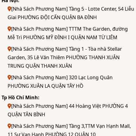
Hà Nội:
[Nhà Sách Phương Nam] Tầng 5 - Lotte Center, 54 Liễu
Giai PHƯỜNG ĐỘI CẤN QUẬN BA ĐÌNH
[Nhà Sách Phương Nam] TTTM The Garden, đường
Mễ Trì PHƯỜNG MỸ ĐÌNH I QUẬN NAM TỪ LIÊM
[Nhà Sách Phương Nam] Tầng 1 - Tòa nhà Stellar
Garden, 35 Lê Văn Thiêm PHƯỜNG THANH XUÂN
TRUNG QUẬN THANH XUÂN
[Nhà Sách Phương Nam] 320 Lạc Long Quân
PHƯỜNG XUÂN LA QUẬN TÂY HỒ
Tp Hồ Chí Minh:
[Nhà Sách Phương Nam] 44 Hoàng Việt PHƯỜNG 4
QUẬN TÂN BÌNH
[Nhà Sách Phương Nam] Tầng 3,TTM Vạn Hạnh Mall,
11 Sư Vạn Hạnh PHƯỜNG 12 QUẬN 10