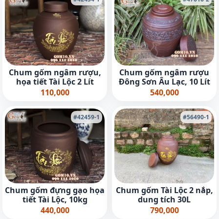
Chum gốm ngâm rượu,
Chum gốm ngâm rượu
họa tiết Tài Lộc 2 Lít
Đông Sơn Âu Lạc, 10 Lít
110,000
540,000
#42459-1
#56490-1
Chum gốm đựng gạo họa
Chum gốm Tài Lộc 2 nắp,
tiết Tài Lộc, 10kg
dung tích 30L
440,000
790,000