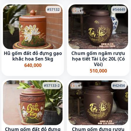
#57132
#54449
Hũ gốm đất đỏ đựng gạo
Chum gốm ngâm rượu
khắc hoa Sen 5kg
họa tiết Tài Lộc 20L (Có
Vòi)
640,000
510,000
#57133-2
#42456
Chum gốm đất đỏ đựng
Chum gốm đựng rượu