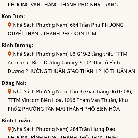
PHƯỜNG VẠN THẮNG THÀNH PHỐ NHA TRANG
Kon Tum:
[Nhà Sách Phương Nam] 664 Trần Phú PHƯỜNG
QUYẾT THẮNG THÀNH PHỐ KON TUM
Bình Dương:
[Nhà Sách Phương Nam] Lô G19-2 tầng trệt, TTTM
Aeon mall Bình Dương Canary, Số 01 Đại Lộ Bình
Dương PHƯỜNG THUẬN GIAO THÀNH PHỐ THUẬN AN
Đồng Nai:
[Nhà Sách Phương Nam] Lầu 3 (Gian hàng 06.07.08),
TTTM Vincom Biên Hòa, 1096 Phạm Văn Thuận, Khu
Phố 2 PHƯỜNG TÂN MAI THÀNH PHỐ BIÊN HÒA
Bình Thuận:
[Nhà Sách Phương Nam] 284 Trần Hưng Đạo
PHƯỜNG BÌNH HƯNG THÀNH PHỐ PHAN THIẾT