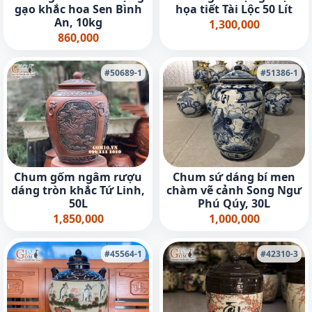
gạo khắc hoa Sen Bình
họa tiết Tài Lộc 50 Lít
An, 10kg
1,300,000
860,000
#50689-1
#51386-1
Chum gốm ngâm rượu
Chum sứ dáng bí men
dáng tròn khắc Tứ Linh,
chàm vẽ cảnh Song Ngư
50L
Phú Qúy, 30L
1,850,000
1,000,000
#45564-1
#42310-3