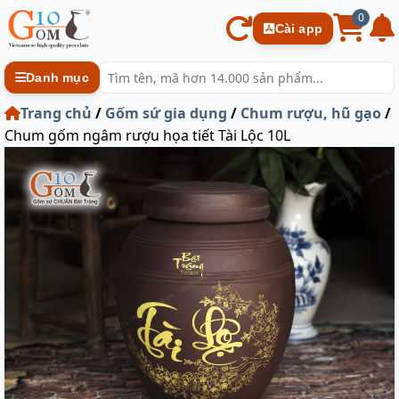
0
Cài app
Danh mục
Trang chủ
/
Gốm sứ gia dụng
/
Chum rượu, hũ gạo
/
Chum gốm ngâm rượu họa tiết Tài Lộc 10L