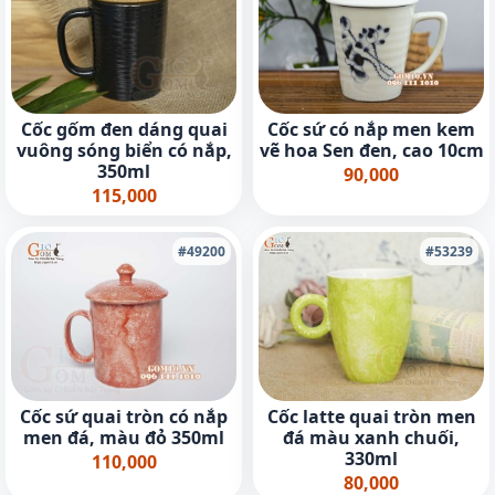
Cốc gốm đen dáng quai
Cốc sứ có nắp men kem
vuông sóng biển có nắp,
vẽ hoa Sen đen, cao 10cm
350ml
90,000
115,000
#49200
#53239
Cốc sứ quai tròn có nắp
Cốc latte quai tròn men
men đá, màu đỏ 350ml
đá màu xanh chuối,
330ml
110,000
80,000