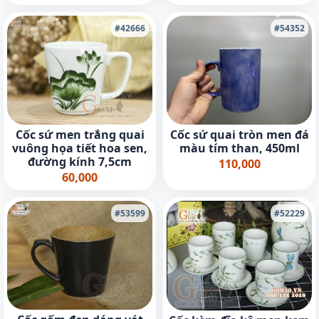
#42666
#54352
Cốc sứ men trắng quai
Cốc sứ quai tròn men đá
vuông họa tiết hoa sen,
màu tím than, 450ml
đường kính 7,5cm
110,000
60,000
#53599
#52229