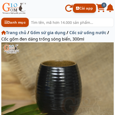
0
Cài app
Danh mục
Trang chủ
/
Gốm sứ gia dụng
/
Cốc sứ uống nước
/
Cốc gốm đen dáng trống sóng biển, 300ml