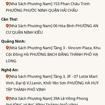
[Nhà Sách Phương Nam] 153 Phan Châu Trinh
PHƯỜNG PHƯỚC NINH QUẬN HẢI CHÂU
Cần Thơ:
[Nhà Sách Phương Nam] 06 Hòa Bình PHƯỜNG AN
CƯ QUẬN NINH KIỀU
Quảng Ninh:
[Nhà Sách Phương Nam] Tầng 3 - Vincom Plaza, Khu
Cột Đồng Hồ PHƯỜNG BẠCH ĐẰNG THÀNH PHỐ HẠ
LONG
Nghệ An:
[Nhà Sách Phương Nam] Tầng 3, 3F - 07 Lotte Mart
Vinh, Đại lộ V.I.Lenin, Khối Yên Sơn PHƯỜNG HÀ HUY
TẬP THÀNH PHỐ VINH
[Nhà Sách Phương Nam] 39A Lê Hồng Phong
PHƯỜNG HƯNG BÌNH THÀNH PHỐ VINH