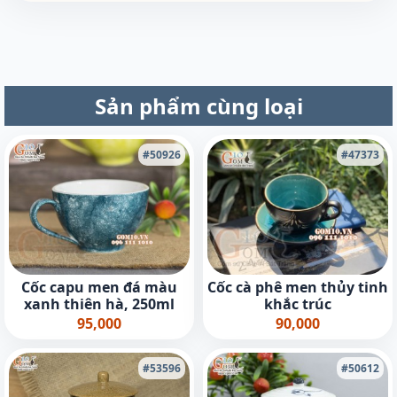
Sản phẩm cùng loại
#50926
#47373
Cốc capu men đá màu
Cốc cà phê men thủy tinh
xanh thiên hà, 250ml
khắc trúc
95,000
90,000
#53596
#50612