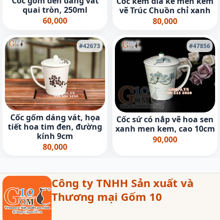
Cốc gốm đen dáng vát
Cốc kèm đĩa kê men kem
quai tròn, 250ml
vẽ Trúc Chuồn chỉ xanh
60,000
80,000
#42673
#47856
Cốc gốm dáng vát, họa
Cốc sứ có nắp vẽ hoa sen
tiết hoa tim đen, đường
xanh men kem, cao 10cm
kính 9cm
90,000
80,000
Công ty TNHH Sản xuất và
Thương mại Gốm 10