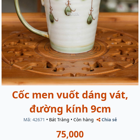
Cốc men vuốt dáng vát,
đường kính 9cm
Mã: 42671
•
Bát Tràng
•
Còn hàng
Chia sẻ
75,000