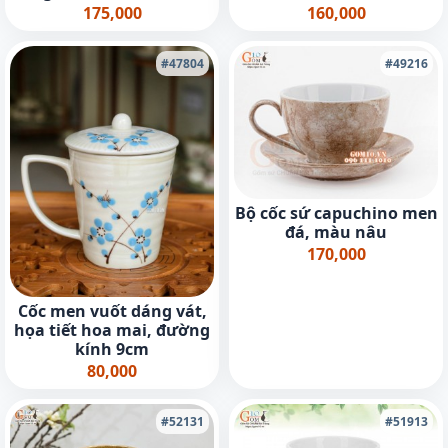
175,000
160,000
#47804
#49216
Bộ cốc sứ capuchino men
đá, màu nâu
170,000
Cốc men vuốt dáng vát,
họa tiết hoa mai, đường
kính 9cm
80,000
#52131
#51913