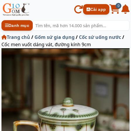
0
Cài app
Danh mục
Trang chủ
/
Gốm sứ gia dụng
/
Cốc sứ uống nước
/
Cốc men vuốt dáng vát, đường kính 9cm