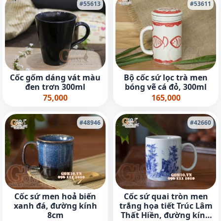
#55613
#53611
Cốc gốm dáng vát màu
Bộ cốc sứ lọc trà men
đen trơn 300ml
bóng vẽ cá đỏ, 300ml
75,000
165,000
#48946
#42660
Cốc sứ men hoả biến
Cốc sứ quai tròn men
xanh đá, đường kính
trắng họa tiết Trúc Lâm
8cm
Thất Hiền, đường kính