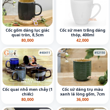
Cốc gốm dáng lục giác
Cốc sứ men trắng dáng
quai tròn, 8,5cm
thóp, 400ml
80,000
42,000
#40411
#52150
Cốc quai nhỏ men chảy (1
Cốc sứ dáng trụ màu
chiếc)
xanh lá lòng gốm, 7cm
80,000
36,000