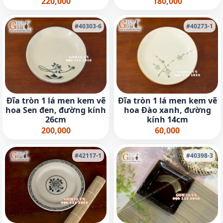
180,000
220,000
#40303-6
#40273-1
Đĩa tròn 1 lá men kem vẽ
Đĩa tròn 1 lá men kem vẽ
hoa Sen đen, đường kính
hoa Đào xanh, đường
26cm
kính 14cm
200,000
60,000
#42117-1
#40398-3