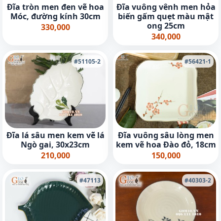
Đĩa tròn men đen vẽ hoa
Đĩa vuông vênh men hỏa
Móc, đường kính 30cm
biến gấm quẹt màu mật
ong 25cm
330,000
340,000
#51105-2
#56421-1
Đĩa lá sâu men kem vẽ lá
Đĩa vuông sâu lòng men
Ngò gai, 30x23cm
kem vẽ hoa Đào đỏ, 18cm
210,000
150,000
#47113
#40303-2