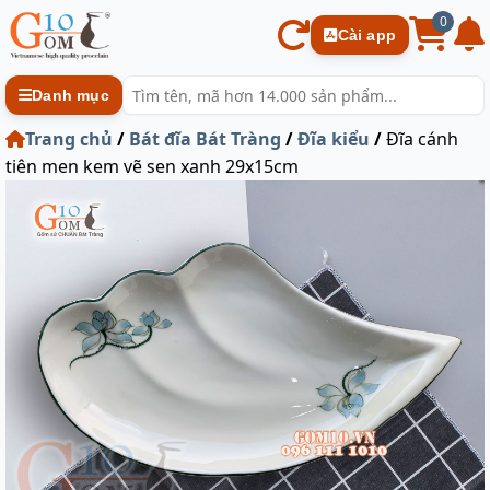
0
Cài app
Danh mục
Trang chủ
/
Bát đĩa Bát Tràng
/
Đĩa kiểu
/
Đĩa cánh
tiên men kem vẽ sen xanh 29x15cm