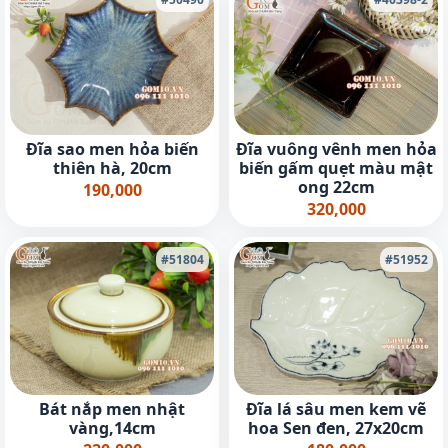
Đĩa sao men hỏa biến
Đĩa vuông vênh men hỏa
thiên hà, 20cm
biến gấm quẹt màu mật
ong 22cm
190,000
320,000
#51804
#51952
Đĩa lá sâu men kem vẽ
Bát nắp men nhật
hoa Sen đen, 27x20cm
vàng,14cm