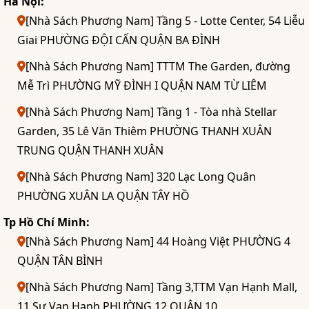
Hà Nội:
[Nhà Sách Phương Nam] Tầng 5 - Lotte Center, 54 Liễu
Giai PHƯỜNG ĐỘI CẤN QUẬN BA ĐÌNH
[Nhà Sách Phương Nam] TTTM The Garden, đường
Mễ Trì PHƯỜNG MỸ ĐÌNH I QUẬN NAM TỪ LIÊM
[Nhà Sách Phương Nam] Tầng 1 - Tòa nhà Stellar
Garden, 35 Lê Văn Thiêm PHƯỜNG THANH XUÂN
TRUNG QUẬN THANH XUÂN
[Nhà Sách Phương Nam] 320 Lạc Long Quân
PHƯỜNG XUÂN LA QUẬN TÂY HỒ
Tp Hồ Chí Minh:
[Nhà Sách Phương Nam] 44 Hoàng Việt PHƯỜNG 4
QUẬN TÂN BÌNH
[Nhà Sách Phương Nam] Tầng 3,TTM Vạn Hạnh Mall,
11 Sư Vạn Hạnh PHƯỜNG 12 QUẬN 10