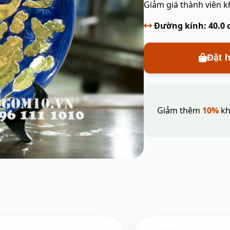
Giảm giá thành viên k
Đường kính: 40.0
Đặt 
Giảm thêm
10%
kh