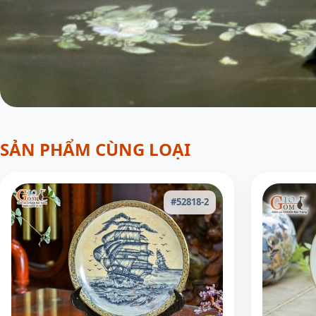
SẢN PHẨM CÙNG LOẠI
#52818-2