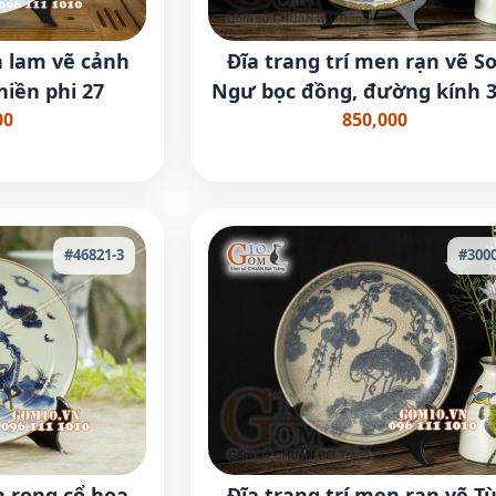
n lam vẽ cảnh
Đĩa trang trí men rạn vẽ S
hiền phi 27
Ngư bọc đồng, đường kính 
00
850,000
#46821-3
#3000
n rong cổ họa
Đĩa trang trí men rạn vẽ T