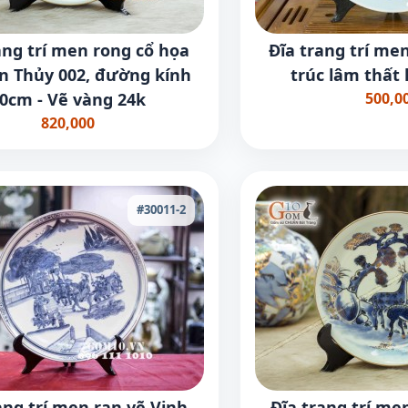
ang trí men rong cổ họa
Đĩa trang trí me
ơn Thủy 002, đường kính
trúc lâm thất 
0cm - Vẽ vàng 24k
500,0
820,000
#30011-2
ang trí men rạn vẽ Vinh
Đĩa trang trí me