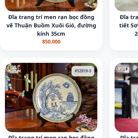
Đĩa trang trí men rạn bọc đồng
Đĩa tr
vẽ Thuận Buồm Xuôi Gió, đường
tiết S
kính 35cm
2
850,000
#52819-3
Đĩa trang trí men rạn bọc đồng
Đĩa tr