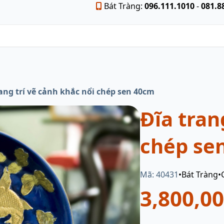
Bát Tràng:
096.111.1010
-
081.8
ang trí vẽ cảnh khắc nổi chép sen 40cm
Đĩa tran
chép se
Mã: 40431
•
Bát Tràng
•
3,800,0