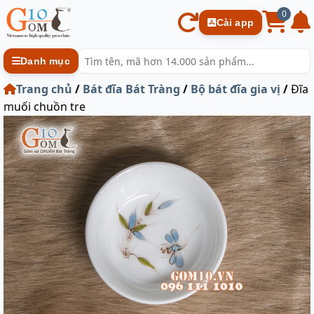
0
Cài app
Danh mục
Trang chủ
/
Bát đĩa Bát Tràng
/
Bộ bát đĩa gia vị
/
Đĩa
muối chuồn tre