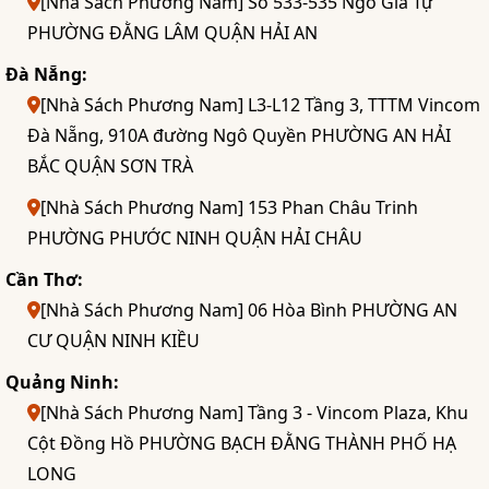
[Nhà Sách Phương Nam] Số 533-535 Ngô Gia Tự
PHƯỜNG ĐẰNG LÂM QUẬN HẢI AN
Đà Nẵng:
[Nhà Sách Phương Nam] L3-L12 Tầng 3, TTTM Vincom
Đà Nẵng, 910A đường Ngô Quyền PHƯỜNG AN HẢI
BẮC QUẬN SƠN TRÀ
[Nhà Sách Phương Nam] 153 Phan Châu Trinh
PHƯỜNG PHƯỚC NINH QUẬN HẢI CHÂU
Cần Thơ:
[Nhà Sách Phương Nam] 06 Hòa Bình PHƯỜNG AN
CƯ QUẬN NINH KIỀU
Quảng Ninh:
[Nhà Sách Phương Nam] Tầng 3 - Vincom Plaza, Khu
Cột Đồng Hồ PHƯỜNG BẠCH ĐẰNG THÀNH PHỐ HẠ
LONG