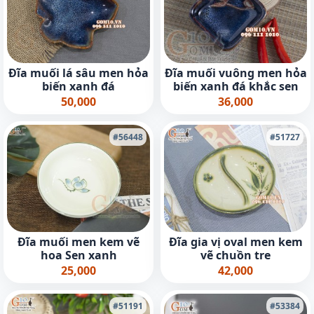
Đĩa muối lá sâu men hỏa
Đĩa muối vuông men hỏa
biến xanh đá
biến xanh đá khắc sen
50,000
36,000
#56448
#51727
Đĩa muối men kem vẽ
Đĩa gia vị oval men kem
hoa Sen xanh
vẽ chuồn tre
25,000
42,000
#51191
#53384