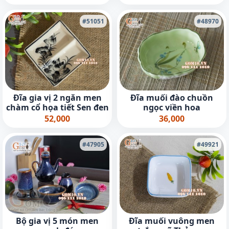
#51051
#48970
Đĩa gia vị 2 ngăn men
Đĩa muối đào chuồn
chàm cổ họa tiết Sen đen
ngọc viền hoa
52,000
36,000
#47905
#49921
Bộ gia vị 5 món men
Đĩa muối vuông men