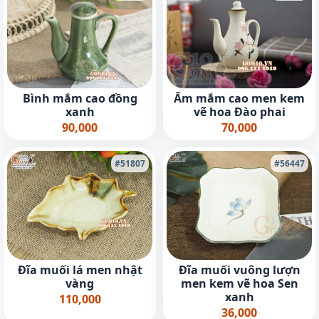
Bình mắm cao đồng
Ấm mắm cao men kem
xanh
vẽ hoa Đào phai
90,000
70,000
#51807
#56447
Đĩa muối lá men nhật
Đĩa muối vuông lượn
vàng
men kem vẽ hoa Sen
xanh
110,000
36,000