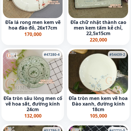
Đĩa lá rong men kem vẽ
Đĩa chữ nhật thành cao
hoa đào đỏ, 26x17cm
men kem tấm kẻ chỉ,
22,5x15cm
170,000
220,000
#47280-4
#54439-2
Đĩa tròn sâu lòng men cổ
Đĩa tròn men kem vẽ hoa
vẽ hoa sắt, đường kính
Đào xanh, đường kính
24cm
18cm
132,000
105,000
#51786-3
#42721-5