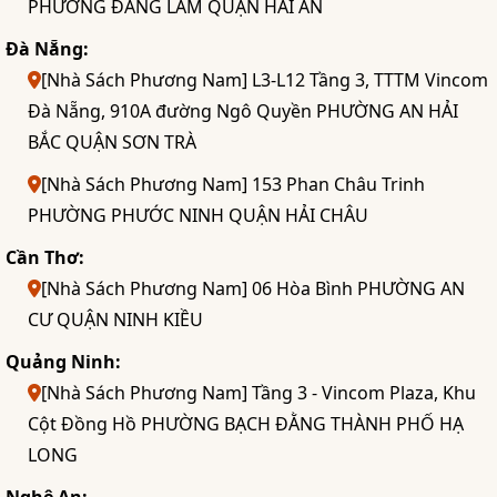
PHƯỜNG ĐẰNG LÂM QUẬN HẢI AN
Đà Nẵng:
[Nhà Sách Phương Nam] L3-L12 Tầng 3, TTTM Vincom
Đà Nẵng, 910A đường Ngô Quyền PHƯỜNG AN HẢI
BẮC QUẬN SƠN TRÀ
[Nhà Sách Phương Nam] 153 Phan Châu Trinh
PHƯỜNG PHƯỚC NINH QUẬN HẢI CHÂU
Cần Thơ:
[Nhà Sách Phương Nam] 06 Hòa Bình PHƯỜNG AN
CƯ QUẬN NINH KIỀU
Quảng Ninh:
[Nhà Sách Phương Nam] Tầng 3 - Vincom Plaza, Khu
Cột Đồng Hồ PHƯỜNG BẠCH ĐẰNG THÀNH PHỐ HẠ
LONG