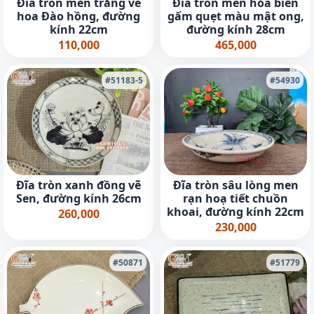
Đĩa tròn men trắng vẽ
Đĩa tròn men hỏa biến
hoa Đào hồng, đường
gấm quẹt màu mật ong,
kính 22cm
đường kính 28cm
110,000
465,000
#51183-5
#54930
Đĩa tròn xanh đồng vẽ
Đĩa tròn sâu lòng men
Sen, đường kính 26cm
rạn hoạ tiết chuồn
khoai, đường kính 22cm
260,000
230,000
#50871
#51779