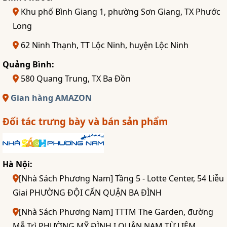
Khu phố Bình Giang 1, phường Sơn Giang, TX Phước
Long
62 Ninh Thạnh, TT Lộc Ninh, huyện Lộc Ninh
Quảng Bình:
580 Quang Trung, TX Ba Đồn
Gian hàng AMAZON
Đối tác trưng bày và bán sản phẩm
Hà Nội:
[Nhà Sách Phương Nam] Tầng 5 - Lotte Center, 54 Liễu
Giai PHƯỜNG ĐỘI CẤN QUẬN BA ĐÌNH
[Nhà Sách Phương Nam] TTTM The Garden, đường
Mễ Trì PHƯỜNG MỸ ĐÌNH I QUẬN NAM TỪ LIÊM