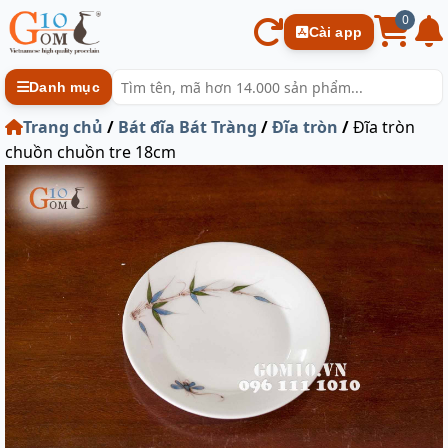
0
Cài app
Danh mục
Trang chủ
/
Bát đĩa Bát Tràng
/
Đĩa tròn
/
Đĩa tròn
chuồn chuồn tre 18cm