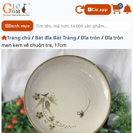
0
Cài app
Danh mục
Trang chủ
/
Bát đĩa Bát Tràng
/
Đĩa tròn
/
Đĩa tròn
men kem vẽ chuồn tre, 17cm