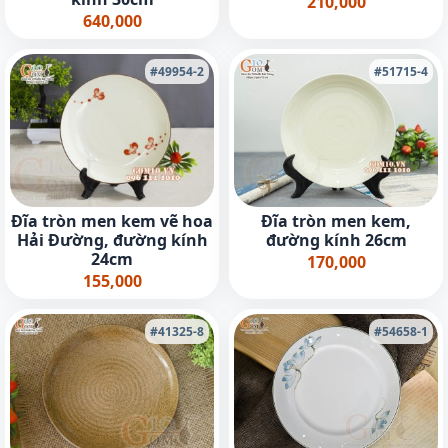
210,000
640,000
#49954-2
#51715-4
Đĩa tròn men kem vẽ hoa
Đĩa tròn men kem,
Hải Đường, đường kính
đường kính 26cm
24cm
170,000
155,000
#41325-8
#54658-1