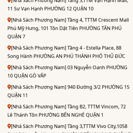
[Nhà Sách Phương Nam] Tầng 3,TTM Vạn Hạnh Mall,
11 Sư Vạn Hạnh PHƯỜNG 12 QUẬN 10
[Nhà Sách Phương Nam] Tầng 4, TTTM Crescent Mall
Phú Mỹ Hưng, 101 Tôn Dật Tiên PHƯỜNG TÂN PHÚ
QUẬN 7
[Nhà Sách Phương Nam] Tầng 4 - Estella Place, 88
Song Hành PHƯỜNG AN PHÚ THÀNH PHỐ THỦ ĐỨC
[Nhà Sách Phương Nam] 03 Nguyễn Oanh PHƯỜNG
10 QUẬN GÒ VẤP
[Nhà Sách Phương Nam] 940 Đường 3/2 PHƯỜNG 15
QUẬN 11
[Nhà Sách Phương Nam] Tầng B2, TTTM Vincom, 72
Lê Thánh Tôn PHƯỜNG BẾN NGHÉ QUẬN 1
[Nhà Sách Phương Nam] Tầng 3,TTTM Vivo City,1058