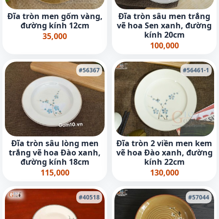
Đĩa tròn men gốm vàng,
Đĩa tròn sâu men trắng
đường kính 12cm
vẽ hoa Sen xanh, đường
kính 20cm
35,000
100,000
#56367
#56461-1
Đĩa tròn sâu lòng men
Đĩa tròn 2 viền men kem
trắng vẽ hoa Đào xanh,
vẽ hoa Đào xanh, đường
đường kính 18cm
kính 22cm
115,000
130,000
#40518
#57044