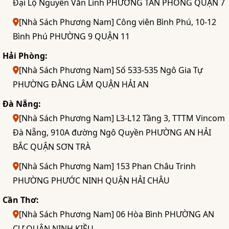
Đại Lộ Nguyễn Văn Linh PHƯỜNG TÂN PHONG QUẬN 7
[Nhà Sách Phương Nam] Công viên Bình Phú, 10-12
Bình Phú PHƯỜNG 9 QUẬN 11
Hải Phòng:
[Nhà Sách Phương Nam] Số 533-535 Ngô Gia Tự
PHƯỜNG ĐẰNG LÂM QUẬN HẢI AN
Đà Nẵng:
[Nhà Sách Phương Nam] L3-L12 Tầng 3, TTTM Vincom
Đà Nẵng, 910A đường Ngô Quyền PHƯỜNG AN HẢI
BẮC QUẬN SƠN TRÀ
[Nhà Sách Phương Nam] 153 Phan Châu Trinh
PHƯỜNG PHƯỚC NINH QUẬN HẢI CHÂU
Cần Thơ:
[Nhà Sách Phương Nam] 06 Hòa Bình PHƯỜNG AN
CƯ QUẬN NINH KIỀU