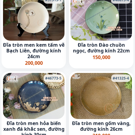
Đĩa tròn men kem tấm vẽ
Đĩa tròn Đào chuồn
Bạch Liên, đường kính
ngọc, đường kính 22cm
24cm
150,000
200,000
#46773-5
#41325-4
Đĩa tròn men hỏa biến
Đĩa tròn men gốm vàng,
xanh đá khắc sen, đường
đường kính 26cm
kính 30cm