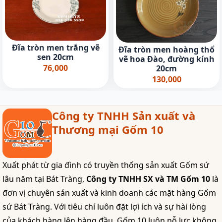
Đĩa tròn men trắng vẽ
Đĩa tròn men hoàng thổ
sen 20cm
vẽ hoa Đào, đường kính
76,000
20cm
130,000
Công ty TNHH Sản xuất và
Thương mại Gốm 10
Xuất phát từ gia đình có truyền thống sản xuất Gốm sứ
lâu năm tại Bát Tràng,
Công ty TNHH SX và TM Gốm 10
là
đơn vị chuyên sản xuất và kinh doanh các mặt hàng Gốm
sứ Bát Tràng. Với tiêu chí luôn đặt lợi ích và sự hài lòng
của khách hàng lên hàng đầu, Gốm 10 luôn nỗ lực không