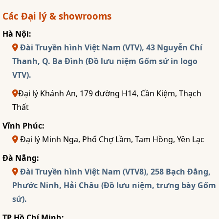
Các Đại lý & showrooms
Hà Nội:
Đài Truyền hình Việt Nam (VTV), 43 Nguyễn Chí
Thanh, Q. Ba Đình (Đồ lưu niệm Gốm sứ in logo
VTV).
Đại lý Khánh An, 179 đường H14, Cần Kiệm, Thạch
Thất
Vĩnh Phúc:
Đại lý Minh Nga, Phố Chợ Lầm, Tam Hồng, Yên Lạc
Đà Nẵng:
Đài Truyền hình Việt Nam (VTV8), 258 Bạch Đằng,
Phước Ninh, Hải Châu (Đồ lưu niệm, trưng bày Gốm
sứ).
TP Hồ Chí Minh: