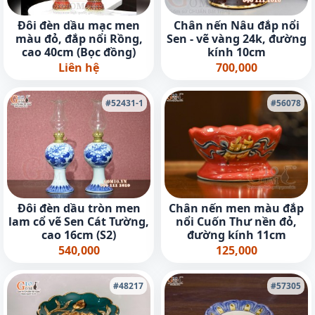
Đôi đèn dầu mạc men
Chân nến Nâu đắp nổi
màu đỏ, đắp nổi Rồng,
Sen - vẽ vàng 24k, đường
cao 40cm (Bọc đồng)
kính 10cm
Liên hệ
700,000
#52431-1
#56078
Đôi đèn dầu tròn men
Chân nến men màu đắp
lam cổ vẽ Sen Cát Tường,
nổi Cuốn Thư nền đỏ,
cao 16cm (S2)
đường kính 11cm
540,000
125,000
#48217
#57305