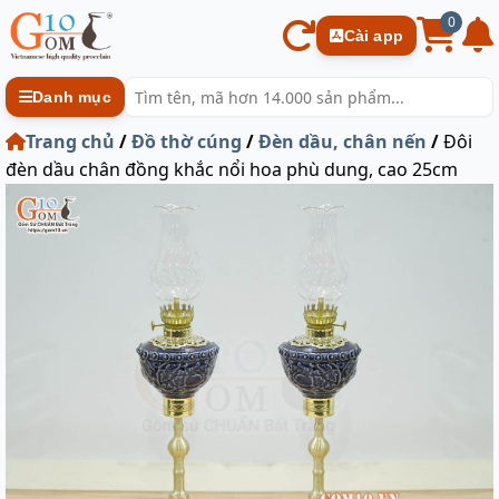
0
Cài app
Danh mục
Trang chủ
/
Đồ thờ cúng
/
Đèn dầu, chân nến
/
Đôi
đèn dầu chân đồng khắc nổi hoa phù dung, cao 25cm