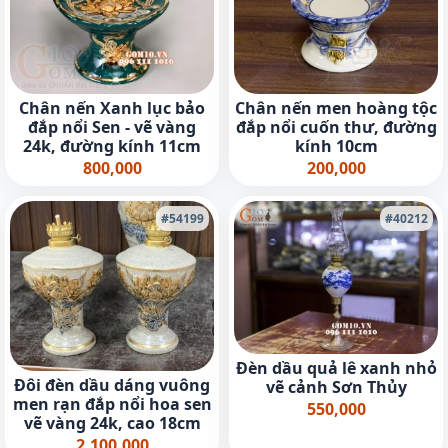
Chân nến Xanh lục bảo
Chân nến men hoàng tộc
đắp nổi Sen - vẽ vàng
đắp nổi cuốn thư, đường
24k, đường kính 11cm
kính 10cm
800,000
200,000
#54199
#40212
Đèn dầu quả lê xanh nhỏ
Đôi đèn dầu dáng vuông
vẽ cảnh Sơn Thủy
men rạn đắp nổi hoa sen
550,000
vẽ vàng 24k, cao 18cm
2,100,000