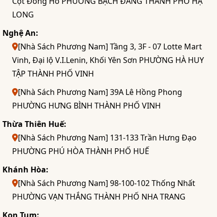
Cột Đồng Hồ PHƯỜNG BẠCH ĐẰNG THÀNH PHỐ HẠ
LONG
Nghệ An:
[Nhà Sách Phương Nam] Tầng 3, 3F - 07 Lotte Mart
Vinh, Đại lộ V.I.Lenin, Khối Yên Sơn PHƯỜNG HÀ HUY
TẬP THÀNH PHỐ VINH
[Nhà Sách Phương Nam] 39A Lê Hồng Phong
PHƯỜNG HƯNG BÌNH THÀNH PHỐ VINH
Thừa Thiên Huế:
[Nhà Sách Phương Nam] 131-133 Trần Hưng Đạo
PHƯỜNG PHÚ HÒA THÀNH PHỐ HUẾ
Khánh Hòa:
[Nhà Sách Phương Nam] 98-100-102 Thống Nhất
PHƯỜNG VẠN THẮNG THÀNH PHỐ NHA TRANG
Kon Tum: