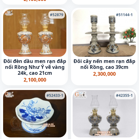
#52879
#51144-1
Đôi đèn dầu men rạn đắp
Đôi cây nến men rạn đắp
nổi Rồng Như Ý vẽ vàng
nổi Rồng, cao 39cm
24k, cao 21cm
2,300,000
2,100,000
#52433-1
#42355-1