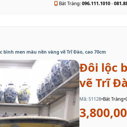
Bát Tràng:
096.111.1010
-
081.8
ộc bình men màu nền vàng vẽ Trĩ Đào, cao 70cm
Đôi lộc
vẽ Trĩ Đ
Mã: 51128
•
Bát Tràng
•
3,800,0