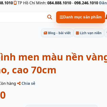
88.1010
TP Hồ Chí Minh:
084.888.1010
-
098.246.1010
Đăn
Danh mục sản phẩm
Blog - bài viết
Lịch vạn niên
 bình men màu nền vàn
ào, cao 70cm
Còn hàng
Chia sẻ
00