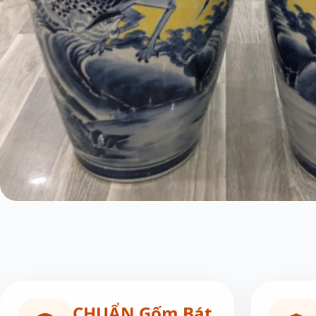
CHUẨN Gốm Bát