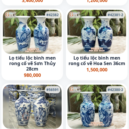
3,400,000
1,200,000
#42382
#42381-2
Lọ tiểu lộc bình men
Lọ tiểu lộc bình men
rong cổ vẽ Sơn Thủy
rong cổ vẽ Hoa Sen 36cm
28cm
1,500,000
980,000
#56591
#42380-2