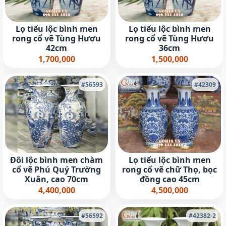
Lọ tiểu lộc bình men
Lọ tiểu lộc bình men
rong cổ vẽ Tùng Hươu
rong cổ vẽ Tùng Hươu
42cm
36cm
1,700,000
1,500,000
#56593
#42309
Đôi lộc bình men chàm
Lọ tiểu lộc bình men
cổ vẽ Phú Quý Trường
rong cổ vẽ chữ Thọ, bọc
Xuân, cao 70cm
đồng cao 45cm
4,400,000
4,500,000
#56592
#42382-2