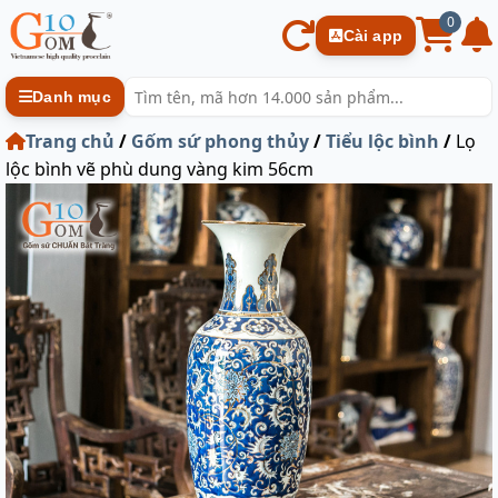
0
Cài app
Danh mục
Trang chủ
/
Gốm sứ phong thủy
/
Tiểu lộc bình
/
Lọ
lộc bình vẽ phù dung vàng kim 56cm