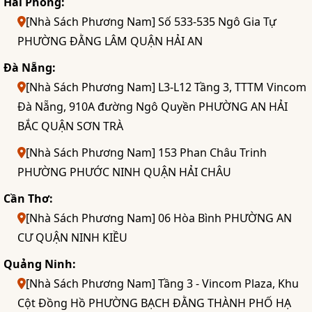
Hải Phòng:
[Nhà Sách Phương Nam] Số 533-535 Ngô Gia Tự
PHƯỜNG ĐẰNG LÂM QUẬN HẢI AN
Đà Nẵng:
[Nhà Sách Phương Nam] L3-L12 Tầng 3, TTTM Vincom
Đà Nẵng, 910A đường Ngô Quyền PHƯỜNG AN HẢI
BẮC QUẬN SƠN TRÀ
[Nhà Sách Phương Nam] 153 Phan Châu Trinh
PHƯỜNG PHƯỚC NINH QUẬN HẢI CHÂU
Cần Thơ:
[Nhà Sách Phương Nam] 06 Hòa Bình PHƯỜNG AN
CƯ QUẬN NINH KIỀU
Quảng Ninh:
[Nhà Sách Phương Nam] Tầng 3 - Vincom Plaza, Khu
Cột Đồng Hồ PHƯỜNG BẠCH ĐẰNG THÀNH PHỐ HẠ