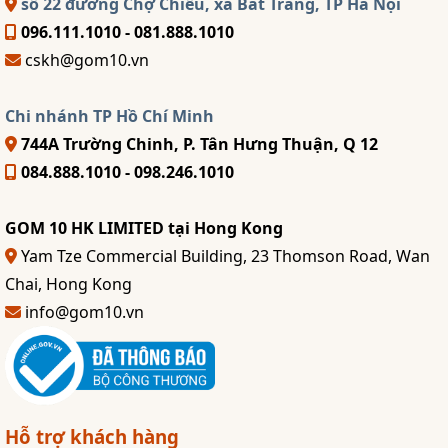
số 22 đường Chợ Chiều, xã Bát Tràng, TP Hà Nội
096.111.1010 - 081.888.1010
cskh@gom10.vn
Chi nhánh TP Hồ Chí Minh
744A Trường Chinh, P. Tân Hưng Thuận, Q 12
084.888.1010 - 098.246.1010
GOM 10 HK LIMITED tại Hong Kong
Yam Tze Commercial Building, 23 Thomson Road, Wan
Chai, Hong Kong
info@gom10.vn
Hỗ trợ khách hàng