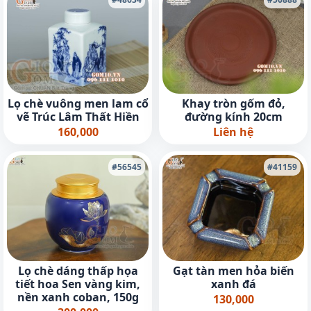
Lọ chè vuông men lam cổ
Khay tròn gốm đỏ,
vẽ Trúc Lâm Thất Hiền
đường kính 20cm
160,000
Liên hệ
#56545
#41159
Lọ chè dáng thấp họa
Gạt tàn men hỏa biến
tiết hoa Sen vàng kim,
xanh đá
nền xanh coban, 150g
130,000