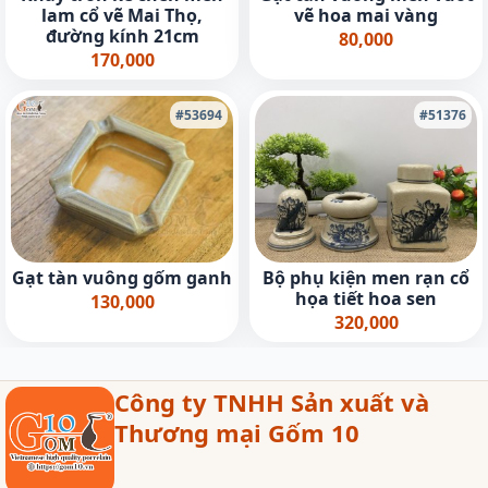
lam cổ vẽ Mai Thọ,
vẽ hoa mai vàng
đường kính 21cm
80,000
170,000
#53694
#51376
Gạt tàn vuông gốm ganh
Bộ phụ kiện men rạn cổ
họa tiết hoa sen
130,000
320,000
Công ty TNHH Sản xuất và
Thương mại Gốm 10