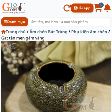
0
Cài app
Danh mục
Trang chủ
/
Ấm chén Bát Tràng
/
Phụ kiện ấm chén
/
Gạt tàn men gấm vàng