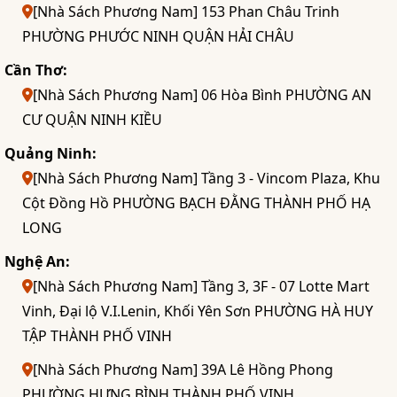
[Nhà Sách Phương Nam] 153 Phan Châu Trinh
PHƯỜNG PHƯỚC NINH QUẬN HẢI CHÂU
Cần Thơ:
[Nhà Sách Phương Nam] 06 Hòa Bình PHƯỜNG AN
CƯ QUẬN NINH KIỀU
Quảng Ninh:
[Nhà Sách Phương Nam] Tầng 3 - Vincom Plaza, Khu
Cột Đồng Hồ PHƯỜNG BẠCH ĐẰNG THÀNH PHỐ HẠ
LONG
Nghệ An:
[Nhà Sách Phương Nam] Tầng 3, 3F - 07 Lotte Mart
Vinh, Đại lộ V.I.Lenin, Khối Yên Sơn PHƯỜNG HÀ HUY
TẬP THÀNH PHỐ VINH
[Nhà Sách Phương Nam] 39A Lê Hồng Phong
PHƯỜNG HƯNG BÌNH THÀNH PHỐ VINH