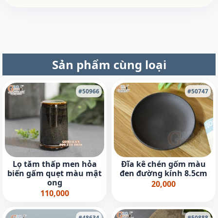
Sản phẩm cùng loại
#50966
#50747
Lọ tăm thấp men hỏa
Đĩa kê chén gốm màu
biến gấm quẹt màu mật
đen đường kính 8.5cm
ong
20,000
110,000
#48634
#50888