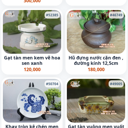
300,000
#52385
#46749
Gạt tàn men kem vẽ hoa
Hũ đựng nước cặn đen ,
sen xanh
đường kính 12,5cm
120,000
180,000
#50704
#49005
Khay tròn kê chén men
Gạt tàn vuông men vuốt