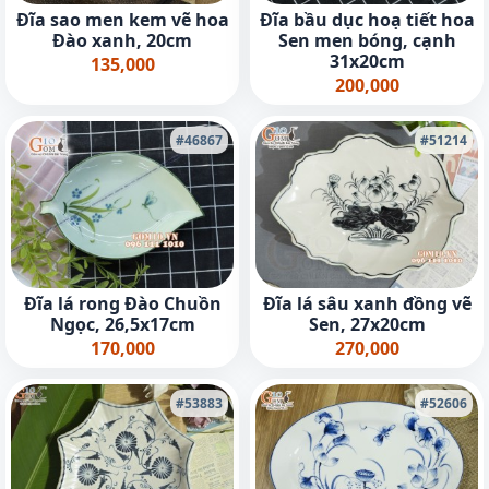
Đĩa sao men kem vẽ hoa
Đĩa bầu dục hoạ tiết hoa
Đào xanh, 20cm
Sen men bóng, cạnh
31x20cm
135,000
200,000
#46867
#51214
Đĩa lá rong Đào Chuồn
Đĩa lá sâu xanh đồng vẽ
Ngọc, 26,5x17cm
Sen, 27x20cm
170,000
270,000
#53883
#52606