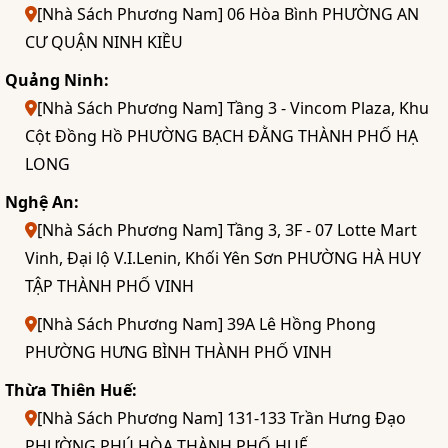
[Nhà Sách Phương Nam] 06 Hòa Bình PHƯỜNG AN
CƯ QUẬN NINH KIỀU
Quảng Ninh:
[Nhà Sách Phương Nam] Tầng 3 - Vincom Plaza, Khu
Cột Đồng Hồ PHƯỜNG BẠCH ĐẰNG THÀNH PHỐ HẠ
LONG
Nghệ An:
[Nhà Sách Phương Nam] Tầng 3, 3F - 07 Lotte Mart
Vinh, Đại lộ V.I.Lenin, Khối Yên Sơn PHƯỜNG HÀ HUY
TẬP THÀNH PHỐ VINH
[Nhà Sách Phương Nam] 39A Lê Hồng Phong
PHƯỜNG HƯNG BÌNH THÀNH PHỐ VINH
Thừa Thiên Huế:
[Nhà Sách Phương Nam] 131-133 Trần Hưng Đạo
PHƯỜNG PHÚ HÒA THÀNH PHỐ HUẾ