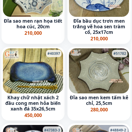
Đĩa sao men rạn họa tiết
Đĩa bầu dục trơn men
hoa cúc, 20cm
trắng vẽ hoa sen tràm
cổ, 25x17cm
210,000
210,000
#40397
#51782
Đĩa sao men kem tấm kẻ
Khay chữ nhật xách 2
chỉ, 25,5cm
đầu cong men hỏa biến
xanh đá 35x26,5cm
280,000
450,000
#47383-3
#48849-2