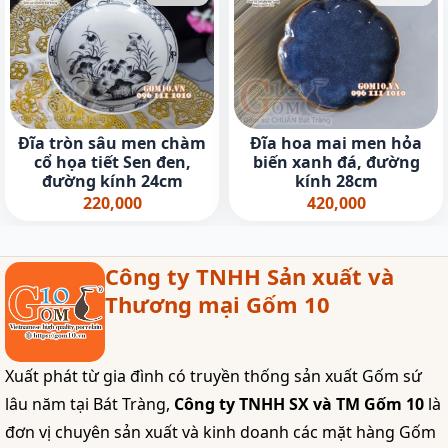
Đĩa tròn sâu men chàm
Đĩa hoa mai men hỏa
cổ họa tiết Sen đen,
biến xanh đá, đường
đường kính 24cm
kính 28cm
220,000
420,000
Công ty TNHH Sản xuất và
Thương mại Gốm 10
Xuất phát từ gia đình có truyền thống sản xuất Gốm sứ
lâu năm tại Bát Tràng,
Công ty TNHH SX và TM Gốm 10
là
đơn vị chuyên sản xuất và kinh doanh các mặt hàng Gốm