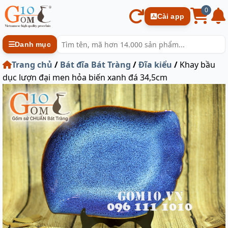
0
Cài app
Danh mục
Trang chủ
/
Bát đĩa Bát Tràng
/
Đĩa kiểu
/
Khay bầu
dục lượn đại men hỏa biến xanh đá 34,5cm