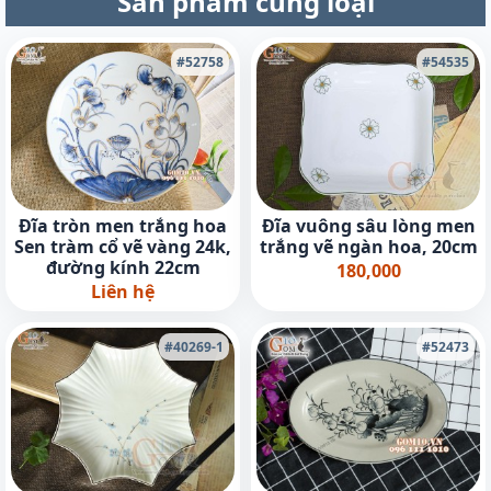
Sản phẩm cùng loại
#52758
#54535
Đĩa tròn men trắng hoa
Đĩa vuông sâu lòng men
Sen tràm cổ vẽ vàng 24k,
trắng vẽ ngàn hoa, 20cm
đường kính 22cm
180,000
Liên hệ
#40269-1
#52473