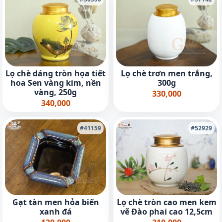
Lọ chè dáng tròn họa tiết
Lọ chè trơn men trắng,
hoa Sen vàng kim, nền
300g
vàng, 250g
330,000
340,000
#41159
#52929
Gạt tàn men hỏa biến
Lọ chè tròn cao men kem
xanh đá
vẽ Đào phai cao 12,5cm