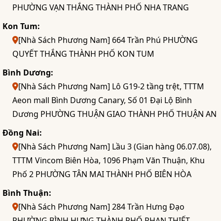
PHƯỜNG VẠN THẮNG THÀNH PHỐ NHA TRANG
Kon Tum:
[Nhà Sách Phương Nam] 664 Trần Phú PHƯỜNG
QUYẾT THẮNG THÀNH PHỐ KON TUM
Bình Dương:
[Nhà Sách Phương Nam] Lô G19-2 tầng trệt, TTTM
Aeon mall Bình Dương Canary, Số 01 Đại Lộ Bình
Dương PHƯỜNG THUẬN GIAO THÀNH PHỐ THUẬN AN
Đồng Nai:
[Nhà Sách Phương Nam] Lầu 3 (Gian hàng 06.07.08),
TTTM Vincom Biên Hòa, 1096 Phạm Văn Thuận, Khu
Phố 2 PHƯỜNG TÂN MAI THÀNH PHỐ BIÊN HÒA
Bình Thuận:
[Nhà Sách Phương Nam] 284 Trần Hưng Đạo
PHƯỜNG BÌNH HƯNG THÀNH PHỐ PHAN THIẾT