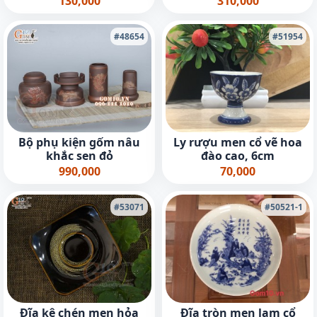
130,000
310,000
#48654
#51954
Bộ phụ kiện gốm nâu
Ly rượu men cổ vẽ hoa
khắc sen đỏ
đào cao, 6cm
990,000
70,000
#53071
#50521-1
Đĩa kê chén men hỏa
Đĩa tròn men lam cổ