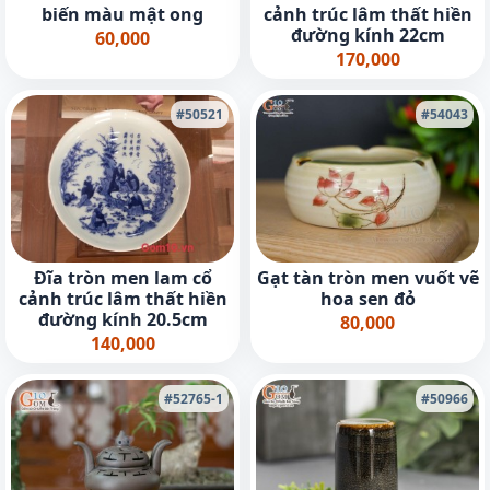
biến màu mật ong
cảnh trúc lâm thất hiền
đường kính 22cm
60,000
170,000
#50521
#54043
Đĩa tròn men lam cổ
Gạt tàn tròn men vuốt vẽ
cảnh trúc lâm thất hiền
hoa sen đỏ
đường kính 20.5cm
80,000
140,000
#52765-1
#50966