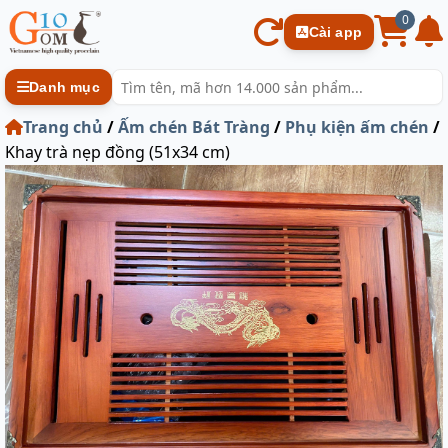
0
Cài app
Danh mục
Trang chủ
/
Ấm chén Bát Tràng
/
Phụ kiện ấm chén
/
Khay trà nẹp đồng (51x34 cm)