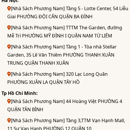
Hà Nội:
[Nhà Sách Phương Nam] Tầng 5 - Lotte Center, 54 Liễu
Giai PHƯỜNG ĐỘI CẤN QUẬN BA ĐÌNH
[Nhà Sách Phương Nam] TTTM The Garden, đường
Mễ Trì PHƯỜNG MỸ ĐÌNH I QUẬN NAM TỪ LIÊM
[Nhà Sách Phương Nam] Tầng 1 - Tòa nhà Stellar
Garden, 35 Lê Văn Thiêm PHƯỜNG THANH XUÂN
TRUNG QUẬN THANH XUÂN
[Nhà Sách Phương Nam] 320 Lạc Long Quân
PHƯỜNG XUÂN LA QUẬN TÂY HỒ
Tp Hồ Chí Minh:
[Nhà Sách Phương Nam] 44 Hoàng Việt PHƯỜNG 4
QUẬN TÂN BÌNH
[Nhà Sách Phương Nam] Tầng 3,TTM Vạn Hạnh Mall,
11 Sư Vạn Hạnh PHƯỜNG 12 QUẬN 10