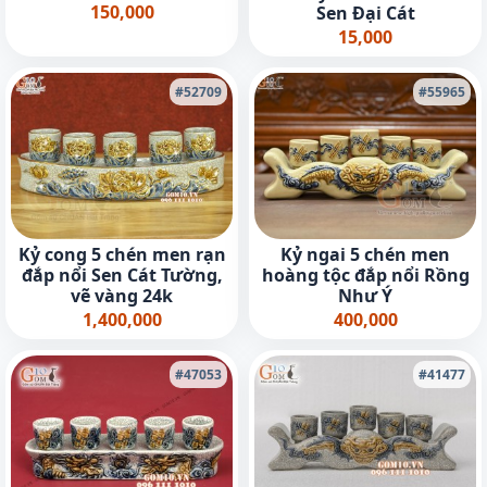
150,000
Sen Đại Cát
15,000
#52709
#55965
Kỷ cong 5 chén men rạn
Kỷ ngai 5 chén men
đắp nổi Sen Cát Tường,
hoàng tộc đắp nổi Rồng
vẽ vàng 24k
Như Ý
1,400,000
400,000
#47053
#41477