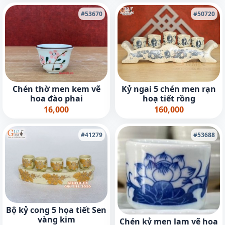
#53670
#50720
Kỷ ngai 5 chén men rạn
Chén thờ men kem vẽ
hoạ tiết rồng
hoa đào phai
160,000
16,000
#41279
#53688
Bộ kỷ cong 5 họa tiết Sen
vàng kim
Chén kỷ men lam vẽ hoa