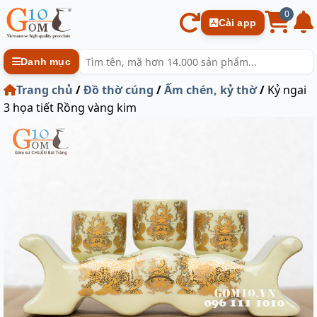
0
Cài app
Danh mục
Trang chủ
/
Đồ thờ cúng
/
Ấm chén, kỷ thờ
/
Kỷ ngai
3 họa tiết Rồng vàng kim