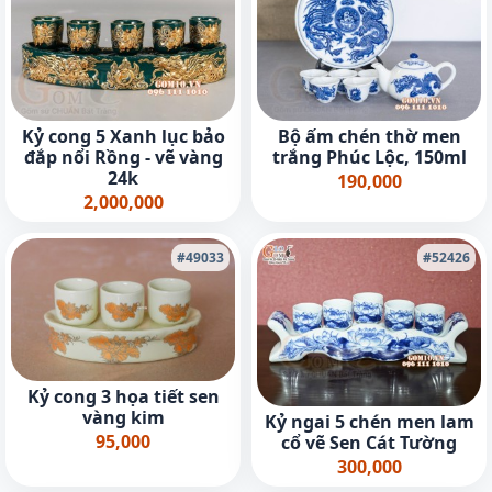
Kỷ cong 5 Xanh lục bảo
Bộ ấm chén thờ men
đắp nổi Rồng - vẽ vàng
trắng Phúc Lộc, 150ml
24k
190,000
2,000,000
#49033
#52426
Kỷ cong 3 họa tiết sen
vàng kim
Kỷ ngai 5 chén men lam
95,000
cổ vẽ Sen Cát Tường
300,000