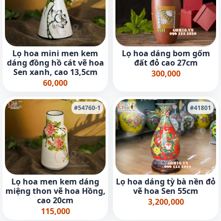
Lọ hoa mini men kem
Lọ hoa dáng bom gốm
dáng đồng hồ cát vẽ hoa
đất đỏ cao 27cm
Sen xanh, cao 13,5cm
300,000
60,000
#54760-1
#41801
Lọ hoa men kem dáng
Lọ hoa dáng tỳ bà nền đỏ
miệng thon vẽ hoa Hồng,
vẽ hoa Sen 55cm
cao 20cm
3,200,000
115,000