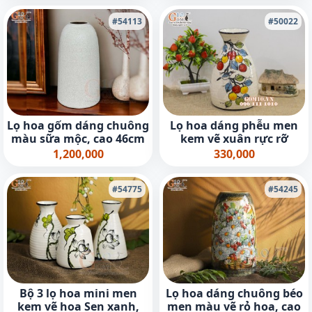
#54113
#50022
Lọ hoa gốm dáng chuông
Lọ hoa dáng phễu men
màu sữa mộc, cao 46cm
kem vẽ xuân rực rỡ
1,200,000
330,000
#54775
#54245
Bộ 3 lọ hoa mini men
Lọ hoa dáng chuông béo
kem vẽ hoa Sen xanh,
men màu vẽ rỏ hoa, cao