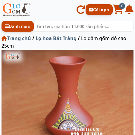
0
Cài app
Danh mục
Trang chủ
/
Lọ hoa Bát Tràng
/
Lọ đầm gốm đỏ cao
25cm