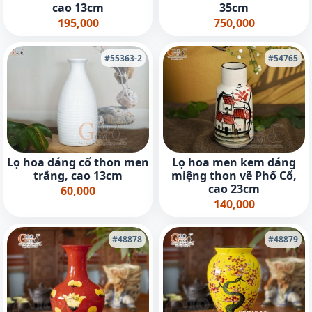
cao 13cm
35cm
195,000
750,000
#55363-2
#54765
Lọ hoa dáng cổ thon men
Lọ hoa men kem dáng
trắng, cao 13cm
miệng thon vẽ Phố Cổ,
cao 23cm
60,000
140,000
#48878
#48879