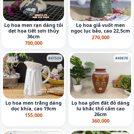
Lọ hoa men rạn dáng tỏi
Lọ hoa giả vuốt men
dẹt họa tiết sơn thủy
ngọc lục bảo, cao 22,5cm
36cm
270,000
700,000
#47534
#49670
Lọ hoa men trắng dáng
Lọ hoa gốm đất đỏ dáng
dọc khía, cao 19cm
lu khắc thổ cẩm cao
26cm
155,000
360,000