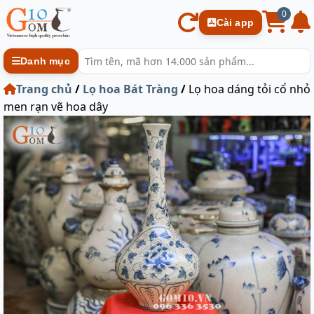
0
Cài app
Danh mục
Trang chủ
/
Lọ hoa Bát Tràng
/
Lọ hoa dáng tỏi cổ nhỏ
men rạn vẽ hoa dây