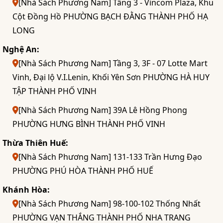
[Nhà Sách Phương Nam] Tầng 3 - Vincom Plaza, Khu
Cột Đồng Hồ PHƯỜNG BẠCH ĐẰNG THÀNH PHỐ HẠ
LONG
Nghệ An:
[Nhà Sách Phương Nam] Tầng 3, 3F - 07 Lotte Mart
Vinh, Đại lộ V.I.Lenin, Khối Yên Sơn PHƯỜNG HÀ HUY
TẬP THÀNH PHỐ VINH
[Nhà Sách Phương Nam] 39A Lê Hồng Phong
PHƯỜNG HƯNG BÌNH THÀNH PHỐ VINH
Thừa Thiên Huế:
[Nhà Sách Phương Nam] 131-133 Trần Hưng Đạo
PHƯỜNG PHÚ HÒA THÀNH PHỐ HUẾ
Khánh Hòa:
[Nhà Sách Phương Nam] 98-100-102 Thống Nhất
PHƯỜNG VẠN THẮNG THÀNH PHỐ NHA TRANG