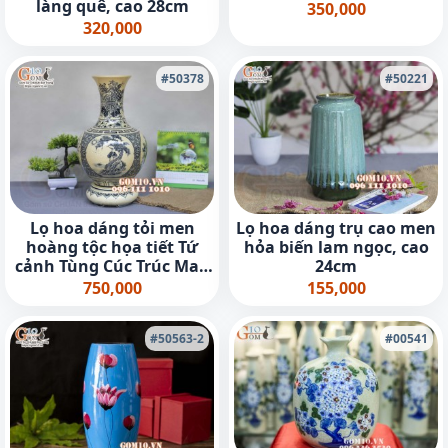
làng quê, cao 28cm
350,000
320,000
#50378
#50221
Lọ hoa dáng tỏi men
Lọ hoa dáng trụ cao men
hoàng tộc họa tiết Tứ
hỏa biến lam ngọc, cao
cảnh Tùng Cúc Trúc Mai,
24cm
cao 42cm (cả đế)
750,000
155,000
#50563-2
#00541