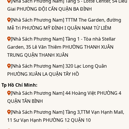
[Nhà Sách Phương Nam] Tầng 5 - Lotte Center, 54 Liễu
Giai PHƯỜNG ĐỘI CẤN QUẬN BA ĐÌNH
[Nhà Sách Phương Nam] TTTM The Garden, đường
Mễ Trì PHƯỜNG MỸ ĐÌNH I QUẬN NAM TỪ LIÊM
[Nhà Sách Phương Nam] Tầng 1 - Tòa nhà Stellar
Garden, 35 Lê Văn Thiêm PHƯỜNG THANH XUÂN
TRUNG QUẬN THANH XUÂN
[Nhà Sách Phương Nam] 320 Lạc Long Quân
PHƯỜNG XUÂN LA QUẬN TÂY HỒ
Tp Hồ Chí Minh:
[Nhà Sách Phương Nam] 44 Hoàng Việt PHƯỜNG 4
QUẬN TÂN BÌNH
[Nhà Sách Phương Nam] Tầng 3,TTM Vạn Hạnh Mall,
11 Sư Vạn Hạnh PHƯỜNG 12 QUẬN 10