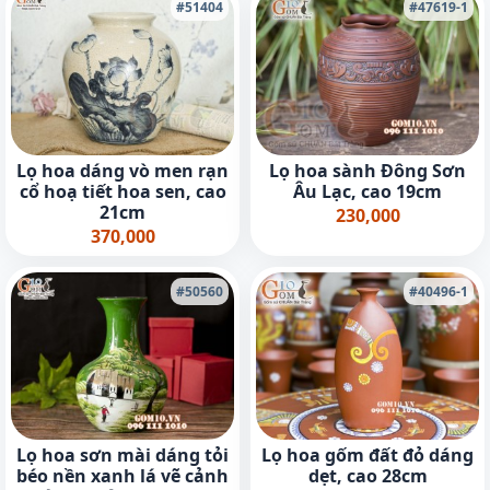
#51404
#47619-1
Lọ hoa dáng vò men rạn
Lọ hoa sành Đông Sơn
cổ hoạ tiết hoa sen, cao
Âu Lạc, cao 19cm
21cm
230,000
370,000
#50560
#40496-1
Lọ hoa sơn mài dáng tỏi
Lọ hoa gốm đất đỏ dáng
béo nền xanh lá vẽ cảnh
dẹt, cao 28cm