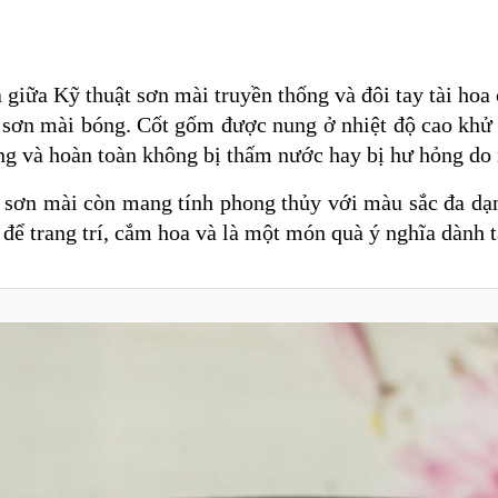
 giữa Kỹ thuật sơn mài truyền thống và đôi tay tài hoa
p sơn mài bóng. Cốt gốm được nung ở nhiệt độ cao khử 
óng và hoàn toàn không bị thấm nước hay bị hư hỏng do
oa sơn mài còn mang tính phong thủy với màu sắc đa d
để trang trí, cắm hoa và là một món quà ý nghĩa dành tặ