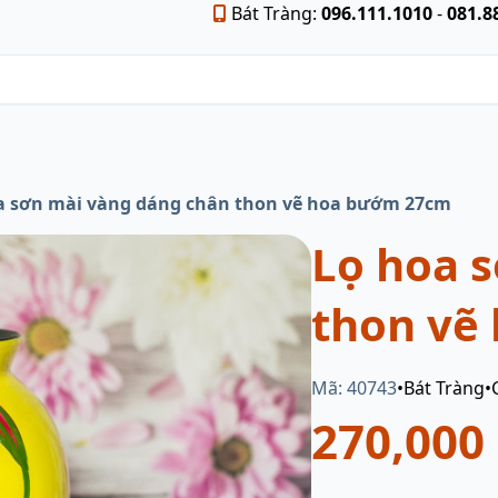
Bát Tràng:
096.111.1010
-
081.8
a sơn mài vàng dáng chân thon vẽ hoa bướm 27cm
Lọ hoa 
thon vẽ
Mã: 40743
•
Bát Tràng
•
270,000