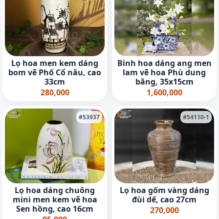
Lọ hoa men kem dáng
Bình hoa dáng ang men
bom vẽ Phố Cổ nâu, cao
lam vẽ hoa Phù dung
33cm
băng, 35x15cm
280,000
1,600,000
#53937
#54110-1
Lọ hoa dáng chuông
Lọ hoa gốm vàng dáng
mini men kem vẽ hoa
đùi dế, cao 27cm
Sen hồng, cao 16cm
270,000