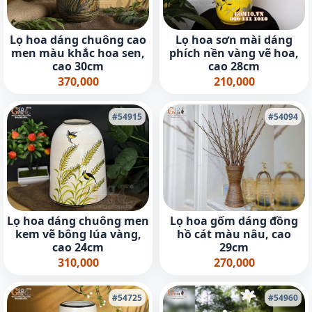
Lọ hoa dáng chuông cao
Lọ hoa sơn mài dáng
men màu khắc hoa sen,
phích nền vàng vẽ hoa,
cao 30cm
cao 28cm
370,000
210,000
#54915
#54094
Lọ hoa dáng chuông men
Lọ hoa gốm dáng đồng
kem vẽ bông lúa vàng,
hồ cát màu nâu, cao
cao 24cm
29cm
310,000
270,000
#54725
#54960