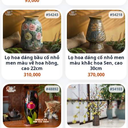
95,000
#54243
#54218
Lọ hoa dáng bầu cổ nhỏ
Lọ hoa dáng cố nhỏ men
men màu vẽ hoa hồng,
màu khắc hoa Sen, cao
cao 22cm
30cm
310,000
370,000
#48892
#54103