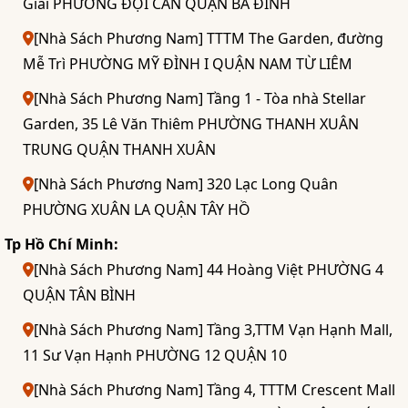
Giai PHƯỜNG ĐỘI CẤN QUẬN BA ĐÌNH
[Nhà Sách Phương Nam] TTTM The Garden, đường
Mễ Trì PHƯỜNG MỸ ĐÌNH I QUẬN NAM TỪ LIÊM
[Nhà Sách Phương Nam] Tầng 1 - Tòa nhà Stellar
Garden, 35 Lê Văn Thiêm PHƯỜNG THANH XUÂN
TRUNG QUẬN THANH XUÂN
[Nhà Sách Phương Nam] 320 Lạc Long Quân
PHƯỜNG XUÂN LA QUẬN TÂY HỒ
Tp Hồ Chí Minh:
[Nhà Sách Phương Nam] 44 Hoàng Việt PHƯỜNG 4
QUẬN TÂN BÌNH
[Nhà Sách Phương Nam] Tầng 3,TTM Vạn Hạnh Mall,
11 Sư Vạn Hạnh PHƯỜNG 12 QUẬN 10
[Nhà Sách Phương Nam] Tầng 4, TTTM Crescent Mall