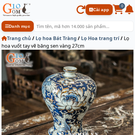
0
Cài app
Danh mục
Trang chủ
/
Lọ hoa Bát Tràng
/
Lọ Hoa trang trí
/
Lọ
hoa vuốt tay vẽ băng sen vàng 27cm