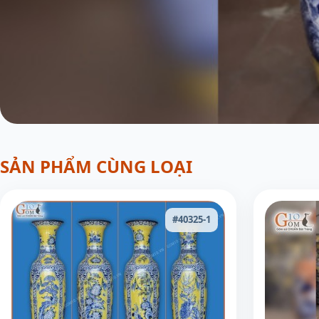
SẢN PHẨM CÙNG LOẠI
#40325-1