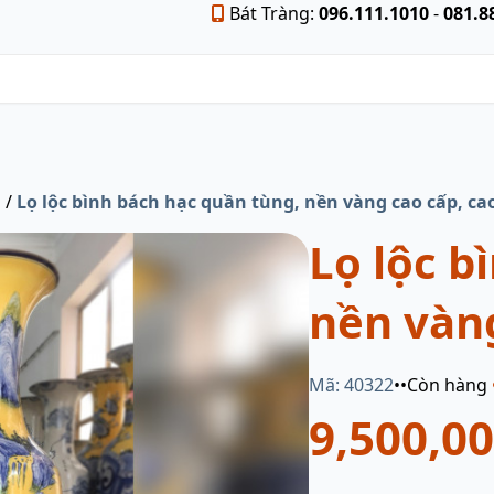
Bát Tràng:
096.111.1010
-
081.8
u
/
Lọ lộc bình bách hạc quần tùng, nền vàng cao cấp, c
Lọ lộc b
nền vàn
Mã: 40322
•
•
Còn hàng
9,500,0