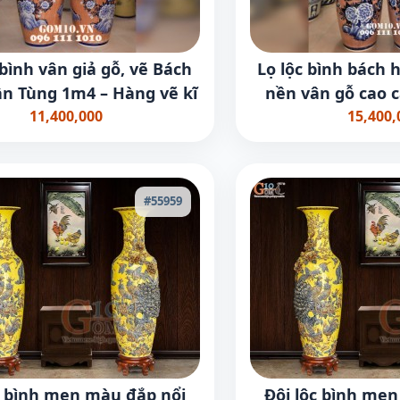
 bình vân giả gỗ, vẽ Bách
Lọ lộc bình bách 
n Tùng 1m4 – Hàng vẽ kĩ
nền vân gỗ cao 
11,400,000
15,400,
#55959
c bình men màu đắp nổi
Đôi lộc bình me