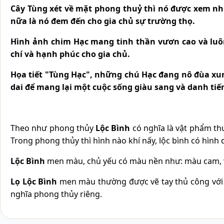
Cây Tùng
xét về mặt phong thuỷ thì nó được xem như
nữa là nó đem đến cho gia chủ sự trường thọ.
Hình ảnh
chim Hạc
mang tinh thần vươn cao và luô
chí và hạnh phúc cho gia chủ.
Họa tiết "
Tùng Hạc
", những chú Hạc đang nô đùa xun
dai để mang lại một cuộc sống giàu sang và danh tiế
Theo như phong thủy
Lộc Bình
có nghĩa là vật phẩm thu
Trong phong thủy thì hình nào khí nấy, lộc bình có hình 
Lộc Bình
men màu, chủ yếu có màu nền như: màu cam, và
Lọ Lộc Bình
men màu thường được vẽ tay thủ công với họ
nghĩa phong thủy riêng.