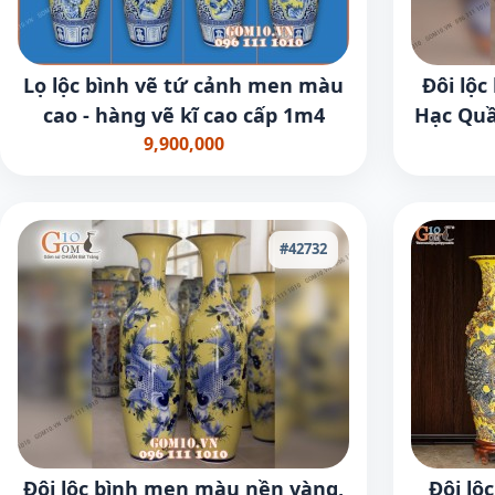
Lọ lộc bình vẽ tứ cảnh men màu
Đôi lộc
cao - hàng vẽ kĩ cao cấp 1m4
Hạc Quầ
9,900,000
#42732
Đôi lộc bình men màu nền vàng,
Đôi lộ