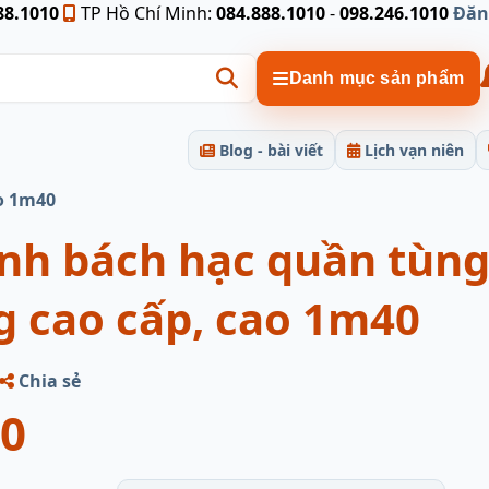
88.1010
TP Hồ Chí Minh:
084.888.1010
-
098.246.1010
Đăn
Danh mục sản phẩm
Blog - bài viết
Lịch vạn niên
ao 1m40
ình bách hạc quần tùng
g cao cấp, cao 1m40
Chia sẻ
00