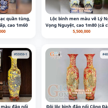
hạc quần tùng,
Lộc bình men màu vẽ Lý 
cấp, cao 1m60
Vọng Nguyệt, cao 1m80 (cả 
000
5,500,000
#55959-1
#48
n màu đắp nổi
Đôi lộc bình đắp nổi Công Đà