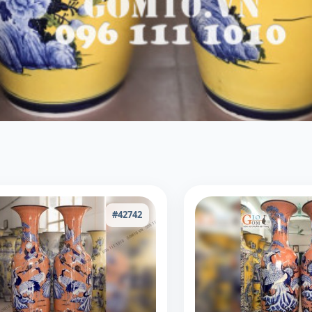
#42742