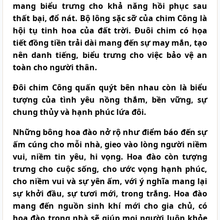
mang biểu trưng cho khả năng hồi phục sau
thất bại, đổ nát. Bộ lông sặc sỡ của chim Công là
hội tụ tinh hoa của đất trời. Đuôi chim có họa
tiết đồng tiền trải dài mang đến sự may mắn, tạo
nên danh tiếng, biểu trưng cho việc bảo vệ an
toàn cho người thân.
Đôi chim Công quấn quýt bên nhau còn là biểu
tượng của tình yêu nồng thắm, bền vững, sự
chung thủy và hạnh phúc lứa đôi.
Những bông
hoa đào
nở rộ như điểm báo đến sự
ấm cúng cho mỗi nhà, gieo vào lòng người niềm
vui, niềm tin yêu, hi vọng. Hoa đào còn tượng
trưng cho cuộc sống, cho ước vọng hạnh phúc,
cho niềm vui và sự yên ấm, với ý nghĩa mang lại
sự khởi đầu, sự tươi mới, trong trắng. Hoa đào
mang đến nguồn sinh khí mới cho gia chủ, có
hoa đào trong nhà sẽ giúp mọi người luôn khỏe