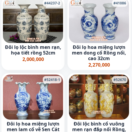
#44237-2
#41086
Đôi lọ lộc bình men rạn,
Đôi lọ hoa miệng lượn
họa tiết rồng 52cm
men dong cổ Rồng nổi,
cao 32cm
2,000,000
2,270,000
#52418-1
#52670
Đôi lọ hoa miệng lượn
Đôi lộc bình cổ vuông
men lam cổ vẽ Sen Cát
men rạn đắp nổi Rồng,