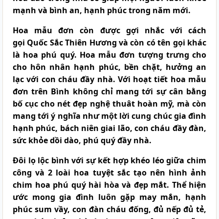
mạnh và bình an, hạnh phúc trong năm mới.
Hoa mẫu đơn
còn được gợi nhắc với cách
gọi Quốc Sắc Thiên Hương và còn có tên gọi khác
là hoa phú quý. Hoa mẫu đơn tượng trưng cho
cho hôn nhân hạnh phúc, bền chặt, hưởng an
lạc với con cháu đầy nhà. Với hoạt tiết hoa mẫu
đơn trên Bình không chỉ mang tới sự cân bằng
bố cục cho nét đẹp nghệ thuât hoàn mỹ, mà còn
mang tới ý nghĩa như một lời cung chúc gia đình
hạnh phúc, bách niên giai lão, con cháu đầy đàn,
sức khỏe dồi dào, phú quý đầy nhà.
Đôi lọ lộc bình
với sự kết hợp khéo léo giữa chim
công và 2 loài hoa tuyệt sắc tạo nên hình ảnh
chim hoa phú quý hài hòa và đẹp mắt. Thể hiện
ước mong gia đình luôn gặp may mắn, hạnh
phúc sum vầy, con đàn cháu đống, đủ nếp đủ tẻ,