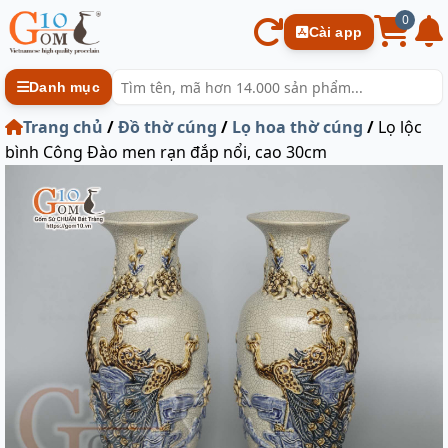
0
Cài app
Danh mục
Trang chủ
/
Đồ thờ cúng
/
Lọ hoa thờ cúng
/
Lọ lộc
bình Công Đào men rạn đắp nổi, cao 30cm