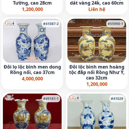
Tường, cao 28cm
dát vàng 24k, cao 60cm
1,200,000
Liên hệ
#41087-2
#55990-1
Đôi lọ lộc bình men dong
Đôi lộc bình men hoàng
Rồng nổi, cao 37cm
tộc đắp nổi Rồng Như Ý,
cao 32cm
4,000,000
1,200,000
#49181-1
#41029