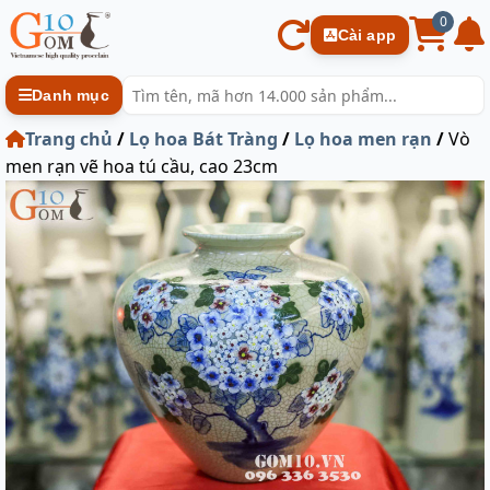
0
Cài app
Danh mục
Trang chủ
/
Lọ hoa Bát Tràng
/
Lọ hoa men rạn
/
Vò
men rạn vẽ hoa tú cầu, cao 23cm