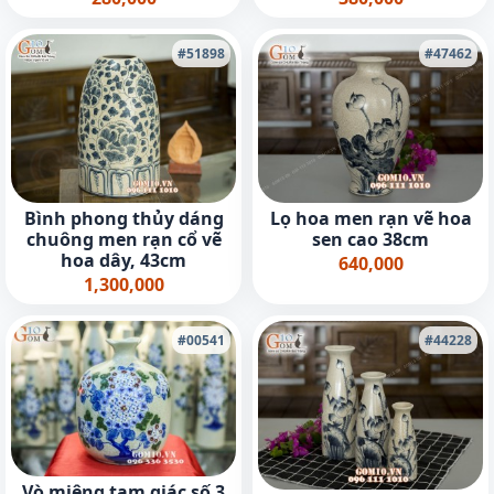
#51898
#47462
Bình phong thủy dáng
Lọ hoa men rạn vẽ hoa
chuông men rạn cổ vẽ
sen cao 38cm
hoa dây, 43cm
640,000
1,300,000
#00541
#44228
Vò miệng tam giác số 3