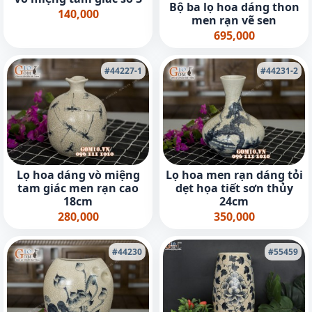
Bộ ba lọ hoa dáng thon
140,000
men rạn vẽ sen
695,000
#44227-1
#44231-2
Lọ hoa dáng vò miệng
Lọ hoa men rạn dáng tỏi
tam giác men rạn cao
dẹt họa tiết sơn thủy
18cm
24cm
280,000
350,000
#44230
#55459