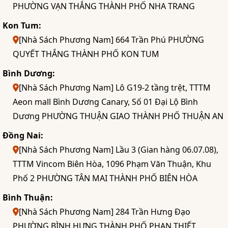
PHƯỜNG VẠN THẮNG THÀNH PHỐ NHA TRANG
Kon Tum:
[Nhà Sách Phương Nam] 664 Trần Phú PHƯỜNG
QUYẾT THẮNG THÀNH PHỐ KON TUM
Bình Dương:
[Nhà Sách Phương Nam] Lô G19-2 tầng trệt, TTTM
Aeon mall Bình Dương Canary, Số 01 Đại Lộ Bình
Dương PHƯỜNG THUẬN GIAO THÀNH PHỐ THUẬN AN
Đồng Nai:
[Nhà Sách Phương Nam] Lầu 3 (Gian hàng 06.07.08),
TTTM Vincom Biên Hòa, 1096 Phạm Văn Thuận, Khu
Phố 2 PHƯỜNG TÂN MAI THÀNH PHỐ BIÊN HÒA
Bình Thuận:
[Nhà Sách Phương Nam] 284 Trần Hưng Đạo
PHƯỜNG BÌNH HƯNG THÀNH PHỐ PHAN THIẾT