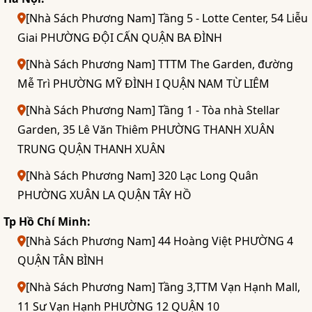
[Nhà Sách Phương Nam] Tầng 5 - Lotte Center, 54 Liễu
Giai PHƯỜNG ĐỘI CẤN QUẬN BA ĐÌNH
[Nhà Sách Phương Nam] TTTM The Garden, đường
Mễ Trì PHƯỜNG MỸ ĐÌNH I QUẬN NAM TỪ LIÊM
[Nhà Sách Phương Nam] Tầng 1 - Tòa nhà Stellar
Garden, 35 Lê Văn Thiêm PHƯỜNG THANH XUÂN
TRUNG QUẬN THANH XUÂN
[Nhà Sách Phương Nam] 320 Lạc Long Quân
PHƯỜNG XUÂN LA QUẬN TÂY HỒ
Tp Hồ Chí Minh:
[Nhà Sách Phương Nam] 44 Hoàng Việt PHƯỜNG 4
QUẬN TÂN BÌNH
[Nhà Sách Phương Nam] Tầng 3,TTM Vạn Hạnh Mall,
11 Sư Vạn Hạnh PHƯỜNG 12 QUẬN 10