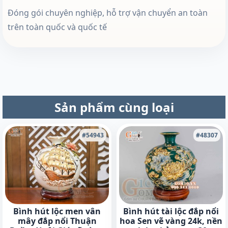
Đóng gói chuyên nghiệp, hỗ trợ vận chuyển an toàn
trên toàn quốc và quốc tế
Sản phẩm cùng loại
#54943
#48307
Bình hút lộc men vân
Bình hút tài lộc đắp nổi
mây đắp nổi Thuận
hoa Sen vẽ vàng 24k, nền