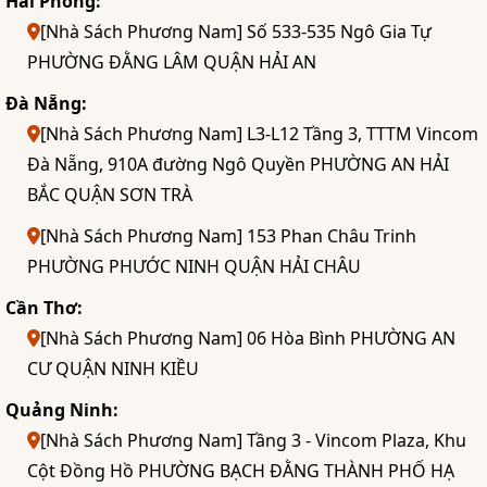
Hải Phòng:
[Nhà Sách Phương Nam] Số 533-535 Ngô Gia Tự
PHƯỜNG ĐẰNG LÂM QUẬN HẢI AN
Đà Nẵng:
[Nhà Sách Phương Nam] L3-L12 Tầng 3, TTTM Vincom
Đà Nẵng, 910A đường Ngô Quyền PHƯỜNG AN HẢI
BẮC QUẬN SƠN TRÀ
[Nhà Sách Phương Nam] 153 Phan Châu Trinh
PHƯỜNG PHƯỚC NINH QUẬN HẢI CHÂU
Cần Thơ:
[Nhà Sách Phương Nam] 06 Hòa Bình PHƯỜNG AN
CƯ QUẬN NINH KIỀU
Quảng Ninh:
[Nhà Sách Phương Nam] Tầng 3 - Vincom Plaza, Khu
Cột Đồng Hồ PHƯỜNG BẠCH ĐẰNG THÀNH PHỐ HẠ