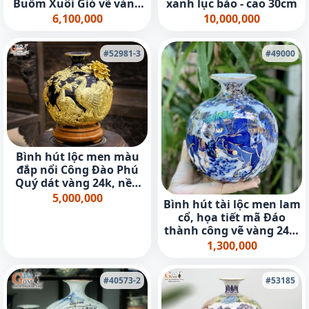
Buồm Xuôi Gió vẽ vàng
xanh lục bảo - cao 30cm
24k, cao 30cm (Màu
6,100,000
10,000,000
trắng)
#52981-3
#49000
Bình hút lộc men màu
đắp nổi Công Đào Phú
Quý dát vàng 24k, nền
xanh coban cao 30cm
5,000,000
Bình hút tài lộc men lam
cổ, họa tiết mã Đáo
thành công vẽ vàng 24K,
cao 16cm
1,300,000
#40573-2
#53185