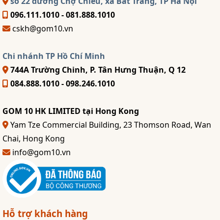
số 22 đường Chợ Chiều, xã Bát Tràng, TP Hà Nội
096.111.1010 - 081.888.1010
cskh@gom10.vn
Chi nhánh TP Hồ Chí Minh
744A Trường Chinh, P. Tân Hưng Thuận, Q 12
084.888.1010 - 098.246.1010
GOM 10 HK LIMITED tại Hong Kong
Yam Tze Commercial Building, 23 Thomson Road, Wan
Chai, Hong Kong
info@gom10.vn
Hỗ trợ khách hàng