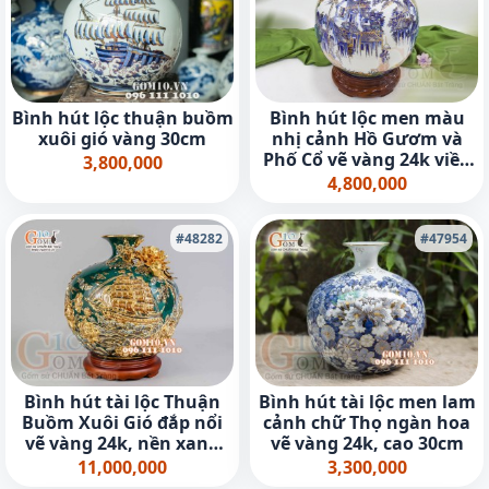
Bình hút lộc thuận buồm
Bình hút lộc men màu
xuôi gió vàng 30cm
nhị cảnh Hồ Gươm và
Phố Cổ vẽ vàng 24k viền
3,800,000
hoa, cao 35cm
4,800,000
#48282
#47954
Bình hút tài lộc Thuận
Bình hút tài lộc men lam
Buồm Xuôi Gió đắp nổi
cảnh chữ Thọ ngàn hoa
vẽ vàng 24k, nền xanh
vẽ vàng 24k, cao 30cm
lục bảo - cao 35cm
11,000,000
3,300,000