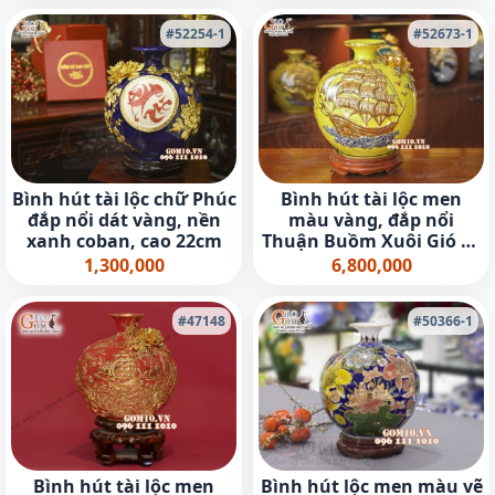
#52254-1
#52673-1
Bình hút tài lộc chữ Phúc
Bình hút tài lộc men
đắp nổi dát vàng, nền
màu vàng, đắp nổi
xanh coban, cao 22cm
Thuận Buồm Xuôi Gió vẽ
vàng 24k, cao 28cm
1,300,000
6,800,000
#47148
#50366-1
Bình hút tài lộc men
Bình hút lộc men màu vẽ