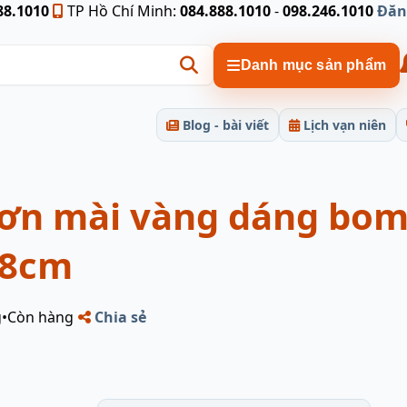
88.1010
TP Hồ Chí Minh:
084.888.1010
-
098.246.1010
Đăn
Danh mục sản phẩm
Blog - bài viết
Lịch vạn niên
sơn mài vàng dáng bo
28cm
g
•
Còn hàng
Chia sẻ