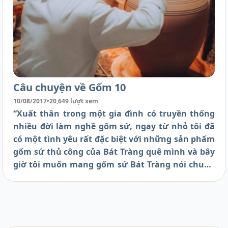
Câu chuyện về Gốm 10
10/08/2017
•
20,649 lượt xem
“Xuất thân trong một gia đình có truyền thống
nhiều đời làm nghề gốm sứ, ngay từ nhỏ tôi đã
có một tình yêu rất đặc biệt với những sản phẩm
gốm sứ thủ công của Bát Tràng quê mình và bây
giờ tôi muốn mang gốm sứ Bát Tràng nói chung
và mang Gốm 10 nói riêng đến được với mọi
người trong nước và cả quốc tế...” - Đó là lời tâm
sự đầu tiên mà tôi muốn nói đến.