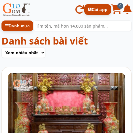
0
Cài app
Danh mục
Danh sách bài viết