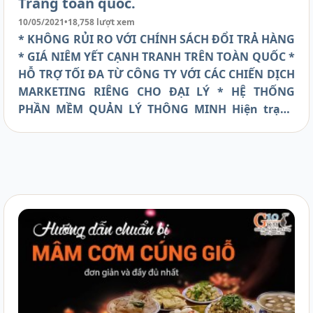
Tràng toàn quốc.
10/05/2021
•
18,758 lượt xem
* KHÔNG RỦI RO VỚI CHÍNH SÁCH ĐỔI TRẢ HÀNG
* GIÁ NIÊM YẾT CẠNH TRANH TRÊN TOÀN QUỐC *
HỖ TRỢ TỐI ĐA TỪ CÔNG TY VỚI CÁC CHIẾN DỊCH
MARKETING RIÊNG CHO ĐẠI LÝ * HỆ THỐNG
PHẦN MỀM QUẢN LÝ THÔNG MINH Hiện trạng
hàng giả, hàng nhái tràn lan, tình trạng nhập
hàng các nơi khác về, hàng TQ kém chất lượng
rồi bán ra với nhãn mác Bát Tràng đã gây ảnh
hưởng xấu đến nhiều nhà sản xuất tại Bát Tràng
cũng như người tiêu dùng. Với mong muốn đưa
những sản phẩm CHUẨN gốc Bát Tràng đến với
mọi người dân Việt Nam, Gốm 10 đang nỗ lực
tìm kiếm và xây dựng hệ thống các cửa hàng, đại
lý gốm sứ thương hiệu Gốm 10 trên toàn quốc.