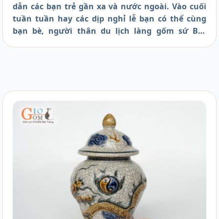
dẫn các bạn trẻ gần xa và nước ngoài. Vào cuối
tuần tuần hay các dịp nghỉ lễ bạn có thể cùng
bạn bè, người thân du lịch làng gốm sứ Bát
tràng để hiểu hơn về nghề gốm sứ, hiểu hơn về
làng nghề truyền thống Việt Nam, cũng như để
“đổi gió” của một mảnh đất yên bình với những
tác phẩm gốm sứ mang nét đặc trưng riêng. Từ
Hà Nội bạn có thể đi xe bus đến Bát Tràng, đây là
một phương tiện công cộng đi lại hằng ngày
giúp bạn đến thăm quan Bát Tràng nhanh nhất
và thuận tiện nhất. Cùng Gốm 10 tìm hiểu cách
đi xe bus từ Hà Nội đến Bát Tràng nhé.