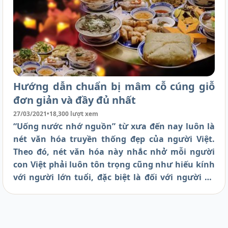
Hướng dẫn chuẩn bị mâm cỗ cúng giỗ
đơn giản và đầy đủ nhất
27/03/2021
•
18,300 lượt xem
“Uống nước nhớ nguồn” từ xưa đến nay luôn là
nét văn hóa truyền thống đẹp của người Việt.
Theo đó, nét văn hóa này nhắc nhở mỗi người
con Việt phải luôn tôn trọng cũng như hiếu kính
với người lớn tuổi, đặc biệt là đối với người đã
khuất. Vì vậy, để tưởng nhớ người đã khuất, các
gia đình Việt thường làm mâm cơm cúng giỗ với
mong muốn cầu cho người đã khuất sớm siêu
thoát và mỉm cười nơi suối vàng.