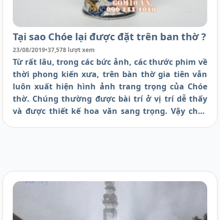
Tại sao Chóe lại được đặt trên ban thờ ?
23/08/2019
•
37,578 lượt xem
Từ rất lâu, trong các bức ảnh, các thước phim về
thời phong kiến xưa, trên bàn thờ gia tiên vẫn
luôn xuất hiện hình ảnh trang trọng của Chóe
thờ. Chúng thường được bài trí ở vị trí dễ thấy
và được thiết kế hoa văn sang trọng. Vậy chóe
thờ trong tâm linh và chóe trong không gian
trang trí có ý nghĩa thế nào với đời sống? Mời các
bạn hãy cùng tìm hiểu cùng Gốm 10 nhé !