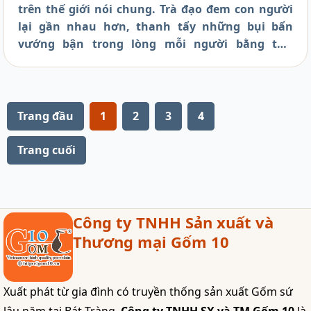
trên thế giới nói chung. Trà đạo đem con người
lại gần nhau hơn, thanh tẩy những bụi bẩn
vướng bận trong lòng mỗi người bằng thứ
hương trà dịu dàng thuần khiết, thứ nước trà
đậm đà nhưng lại thanh tao, và một không gian
chậm rãi yên bình. Và mọi thứ sẽ hoàn hảo tuyệt
vời như thế, nếu bạn sở hữu cho mình một bộ
Trang đầu
1
2
3
4
ấm trà men hỏa biến cao cấp của Bát Tràng .
Trang cuối
Công ty TNHH Sản xuất và
Thương mại Gốm 10
Xuất phát từ gia đình có truyền thống sản xuất Gốm sứ
lâu năm tại Bát Tràng,
Công ty TNHH SX và TM Gốm 10
là