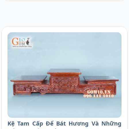
sứ Bát Tràng, hãy cùng Gốm 10 tìm hiểu qua bài
viết dưới đây nhé.
Kệ Tam Cấp Để Bát Hương Và Những